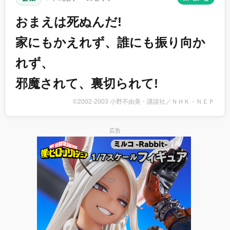
おまえは死ぬんだ!
家にもかえれず、誰にも振り向か
れず、
邪魔されて、裏切られて!
©2002-2003 小野不由美・講談社／ＮＨＫ・ＮＥＰ
広告