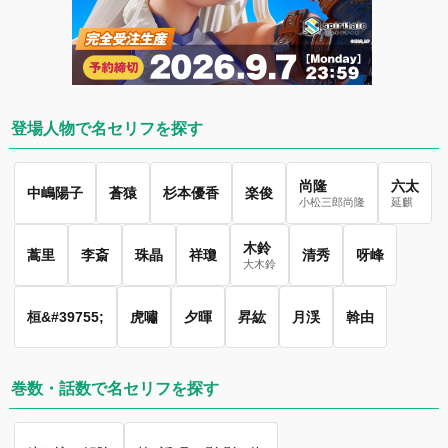
登場人物で名セリフを探す
尚隆
六太
中嶋陽子
蒼猿
杉本優香
楽俊
小松三郎尚隆
延麒
木鈴
蒿里
李斎
珠晶
祥瓊
清秀
呀峰
大木鈴
桓&#39755;
虎嘯
夕暉
昇紘
月渓
斡由
巻数・話数で名セリフを探す