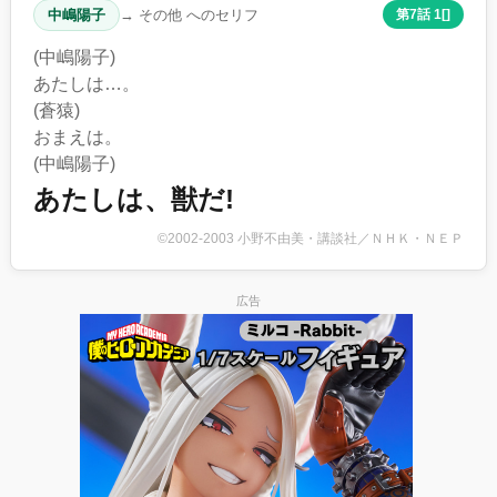
中嶋陽子
→ その他 へのセリフ
第7話 1[]
(中嶋陽子)
あたしは…。
(蒼猿)
おまえは。
(中嶋陽子)
あたしは、獣だ!
©2002-2003 小野不由美・講談社／ＮＨＫ・ＮＥＰ
広告