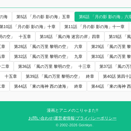
影の海
第5話 「月の影 影の海」五章
第6話 「月の影 影の海」六
第10話 「月の影 影の海」十章
第11話 「月の影 影の海」十一章
黎明の空」 十五章
第18話 「風の海 迷宮の岸」四章
第19話 「
五章
第28話 「風の万里 黎明の空」 六章
第29話 「風の万里 
転章
第32話 「風の万里 黎明の空」 九章
第33話 「風の万里 
十二章
第36話 「風の万里 黎明の空」 十三章
第37話 「風の
空」 十五章
第39話 「風の万里 黎明の空」 終章
第40話 第四
二章
第44話 「東の海神 西の滄海」 終章
第44話 「東の海神 
漫画とアニメのこりゃまた!!
お問い合わせ
|
運営者情報
|
プライバシーポリシー
© 2002-2026 Goinkyo.