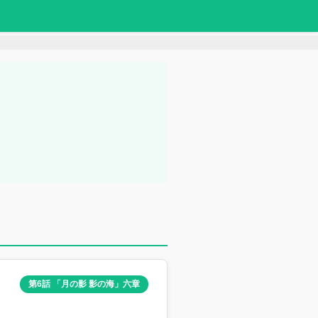
第6話 「月の影 影の海」六章