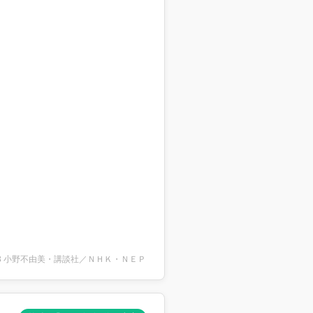
2003 小野不由美・講談社／ＮＨＫ・ＮＥＰ