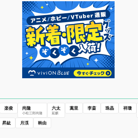
楽俊
尚隆
六太
蒿里
李斎
珠晶
祥瓊
小松三郎尚隆
延麒
昇紘
月渓
斡由