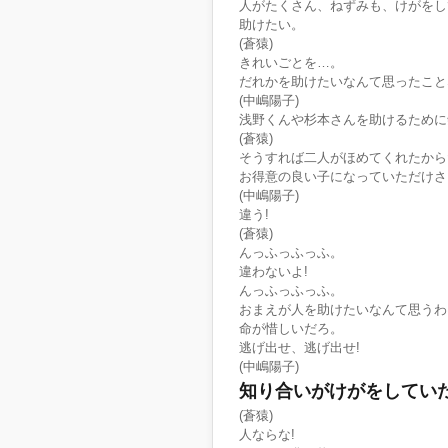
人がたくさん、ねずみも、けがをし
助けたい。
(蒼猿)
きれいごとを…。
だれかを助けたいなんて思ったこと
(中嶋陽子)
浅野くんや杉本さんを助けるために
(蒼猿)
そうすれば二人がほめてくれたから
お得意の良い子になっていただけさ
(中嶋陽子)
違う!
(蒼猿)
んっふっふっふ。
違わないよ!
んっふっふっふ。
おまえが人を助けたいなんて思うわ
命が惜しいだろ。
逃げ出せ、逃げ出せ!
(中嶋陽子)
知り合いがけがをしてい
(蒼猿)
人ならな!