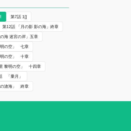
章
第7話 1[]
第12話 「月の影 影の海」終章
風の海 迷宮の岸」五章
黎明の空」 七章
黎明の空」 十章
万里 黎明の空」 十四章
十話 「乗月」
西の滄海」 終章