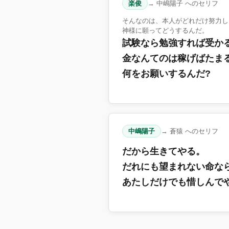
楽俊
→ 中嶋陽子 へのセリフ
そんなのは、本人がどれだけ努力し
神様に願ってどうするんだ。
試験なら勉強すれば受か
金なんてのは稼げばたま
何をお願いするんだ?
中嶋陽子
→ 蒼猿 へのセリフ
だから生きてやる。
だれにも望まれない命な
あたしだけでも惜しんで