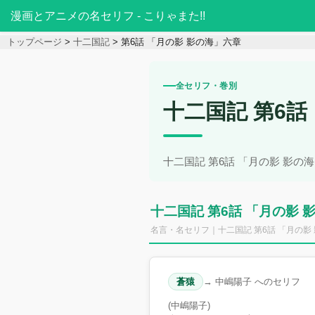
漫画とアニメの名セリフ - こりゃまた!!
トップページ
十二国記
第6話 「月の影 影の海」六章
全セリフ・巻別
十二国記 第6話
十二国記 第6話 「月の影 影
十二国記 第6話 「月の影
名言・名セリフ｜十二国記 第6話 「月の影
蒼猿
→ 中嶋陽子 へのセリフ
(中嶋陽子)