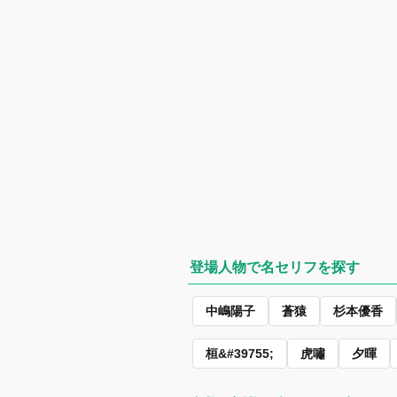
登場人物で名セリフを探す
中嶋陽子
蒼猿
杉本優香
桓&#39755;
虎嘯
夕暉