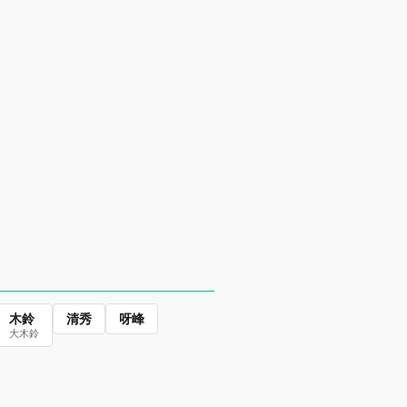
木鈴
清秀
呀峰
大木鈴