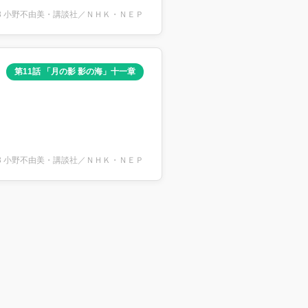
2003 小野不由美・講談社／ＮＨＫ・ＮＥＰ
第11話 「月の影 影の海」十一章
2003 小野不由美・講談社／ＮＨＫ・ＮＥＰ