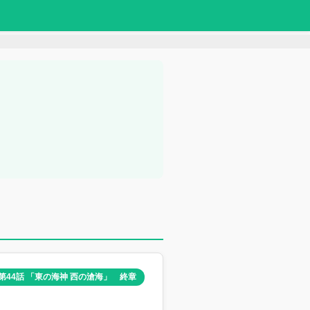
第44話 「東の海神 西の滄海」 終章