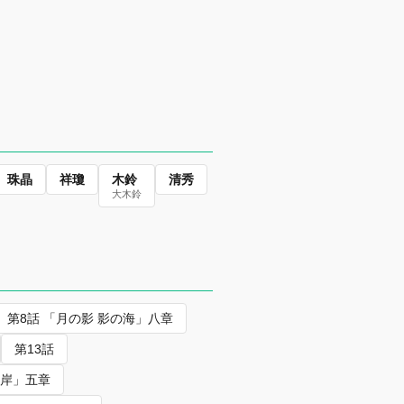
珠晶
祥瓊
木鈴
清秀
大木鈴
第8話 「月の影 影の海」八章
第13話
の岸」五章