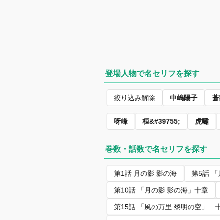
登場人物で名セリフを探す
絞り込み解除
中嶋陽子
蒼
呀峰
桓&#39755;
虎嘯
巻数・話数で名セリフを探す
第1話 月の影 影の海
第5話 
第10話 「月の影 影の海」十章
第15話 「風の万里 黎明の空」 