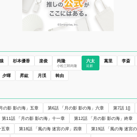
猿
杉本優香
楽俊
尚隆
六太
蒿里
李斎
小松三郎尚隆
延麒
夕暉
昇紘
月渓
斡由
「月の影 影の海」五章
第6話 「月の影 影の海」六章
第7話 1[]
第11話 「月の影 影の海」十一章
第12話 「月の影 影の海」終章
十五章
第18話 「風の海 迷宮の岸」四章
第19話 「風の海 迷宮