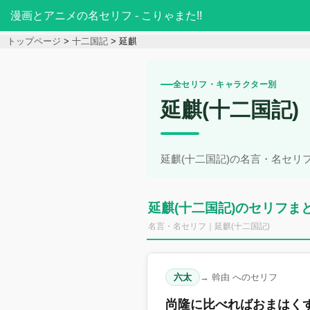
漫画とアニメの名セリフ - こりゃまた!!
トップページ
十二国記
延麒
全セリフ・キャラクター別
延麒(十二国記)
延麒(十二国記)の名言・名セリ
延麒(十二国記)のセリフま
名言・名セリフ｜延麒(十二国記)
六太
→ 斡由 へのセリフ
尚隆に比べればおまはくず