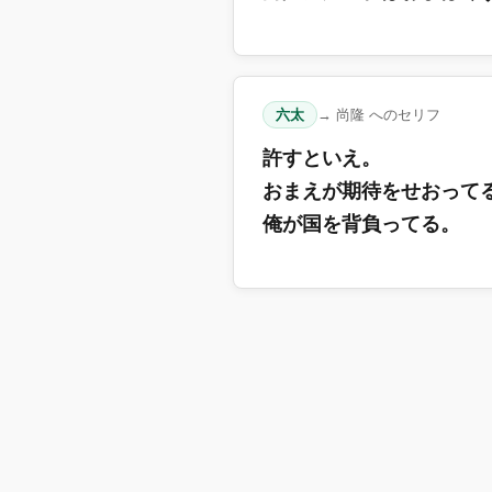
六太
→ 尚隆 へのセリフ
許すといえ。
おまえが期待をせおって
俺が国を背負ってる。