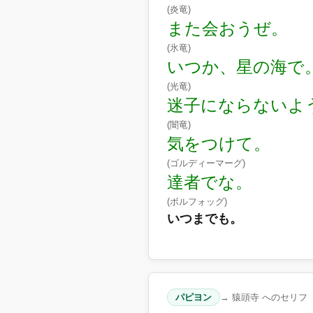
(炎竜)
また会おうぜ。
(氷竜)
いつか、星の海で
(光竜)
迷子にならないよ
(闇竜)
気をつけて。
(ゴルディーマーグ)
達者でな。
(ボルフォッグ)
いつまでも。
パピヨン
→ 猿頭寺 へのセリフ