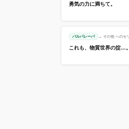
勇気の力に満ちて。
パルパレーパ
→ その他 へのセ
これも、物質世界の掟…