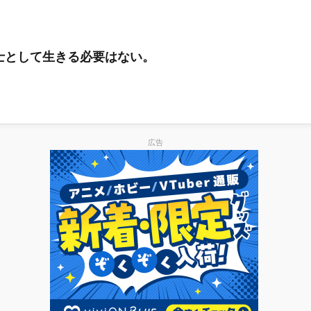
。
士として生きる必要はない。
広告