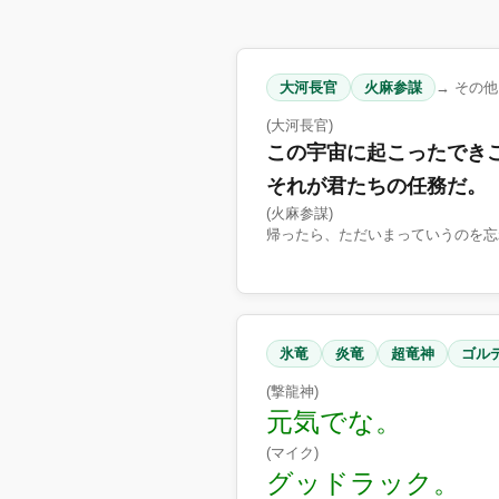
大河長官
火麻参謀
→ その他
(大河長官)
この宇宙に起こったでき
それが君たちの任務だ。
(火麻参謀)
帰ったら、ただいまっていうのを忘
氷竜
炎竜
超竜神
ゴル
(撃龍神)
元気でな。
(マイク)
グッドラック。