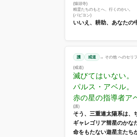
(猿頭寺)
精霊たちのもとへ、行くのかい。
(パピヨン)
いいえ、耕助、あなたの
護
戒道
→ その他 へのセリ
(戒道)
滅びてはいない。
パルス・アベル。
赤の星の指導者ア
(護)
そう、三重連太陽系は、
ギャレゴリア彗星のかなた
命をもたない遊星主たち