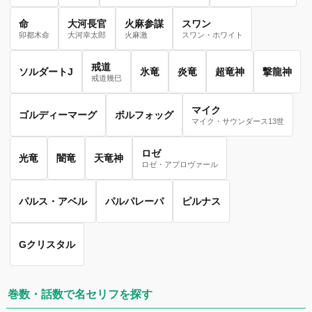
命
大河長官
火麻参謀
スワン
卯都木命
大河幸太郎
火麻激
スワン・ホワイト
戒道
ソルダートJ
氷竜
炎竜
超竜神
撃龍神
戒道幾巳
マイク
ゴルディーマーグ
ボルフォッグ
マイク・サウンダース13世
ロゼ
光竜
闇竜
天竜神
ロゼ・アプロヴァール
パルス・アベル
パルパレーパ
ピルナス
Gクリスタル
巻数・話数で名セリフを探す