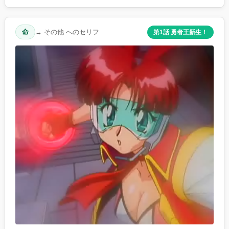
命
→ その他 へのセリフ
第1話 勇者王新生！