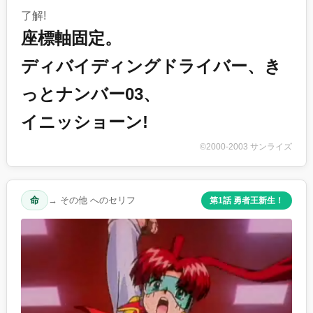
了解!
座標軸固定。
ディバイディングドライバー、き
っとナンバー03、
イニッショーン!
©2000-2003 サンライズ
命
→ その他 へのセリフ
第1話 勇者王新生！