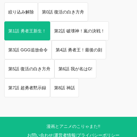
絞り込み解除
第0話 復活の白き方舟
第1話 勇者王新生！
第2話 破壊神！嵐の決戦！
第3話 GGG追放命令
第4話 勇者王！最後の刻
第5話 復活の白き方舟
第6話 我が名はG!
第7話 超勇者黙示録
第8話 神話
漫画とアニメのこりゃまた!!
お問い合わせ
|
運営者情報
|
プライバシーポリシー