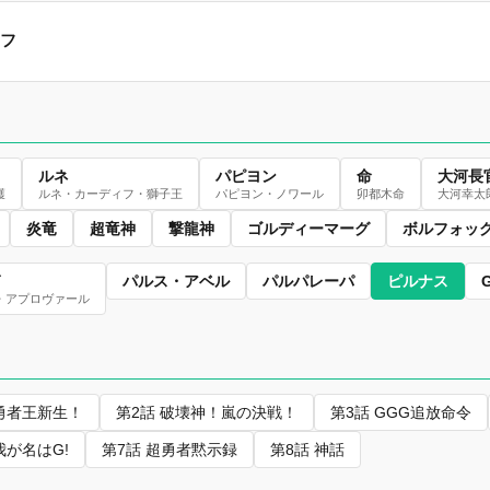
リフ
ルネ
パピヨン
命
大河長
護
ルネ・カーディフ・獅子王
パピヨン・ノワール
卯都木命
大河幸太
炎竜
超竜神
撃龍神
ゴルディーマーグ
ボルフォッ
パルス・アベル
パルパレーパ
ピルナス
・アプロヴァール
 勇者王新生！
第2話 破壊神！嵐の決戦！
第3話 GGG追放命令
我が名はG!
第7話 超勇者黙示録
第8話 神話