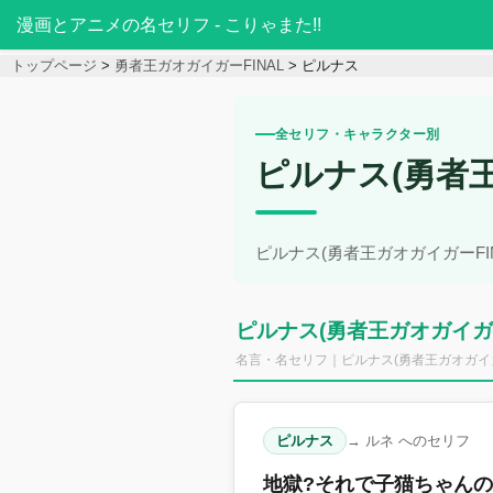
漫画とアニメの名セリフ - こりゃまた!!
トップページ
勇者王ガオガイガーFINAL
ピルナス
全セリフ・キャラクター別
ピルナス(勇者王
ピルナス(勇者王ガオガイガーF
ピルナス(勇者王ガオガイガー
名言・名セリフ｜ピルナス(勇者王ガオガイガー
ピルナス
→ ルネ へのセリフ
地獄?それで子猫ちゃん