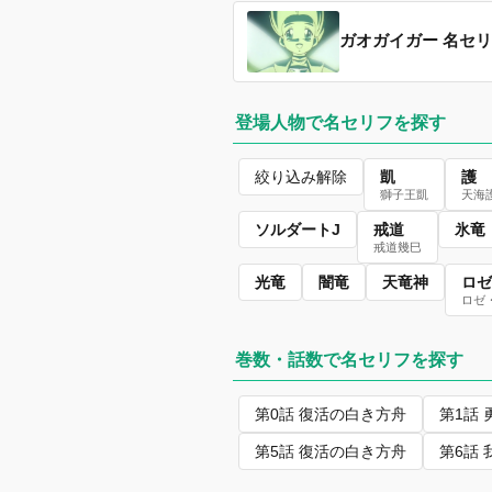
ガオガイガー 名セ
登場人物で名セリフを探す
絞り込み解除
凱
護
獅子王凱
天海
ソルダートJ
戒道
氷竜
戒道幾巳
光竜
闇竜
天竜神
ロゼ
ロゼ
巻数・話数で名セリフを探す
第0話 復活の白き方舟
第1話
第5話 復活の白き方舟
第6話 