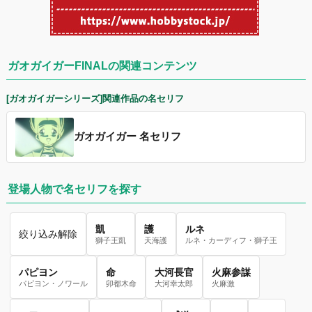
ガオガイガーFINALの関連コンテンツ
[ガオガイガーシリーズ]関連作品の名セリフ
ガオガイガー 名セリフ
登場人物で名セリフを探す
凱
護
ルネ
絞り込み解除
獅子王凱
天海護
ルネ・カーディフ・獅子王
パピヨン
命
大河長官
火麻参謀
パピヨン・ノワール
卯都木命
大河幸太郎
火麻激