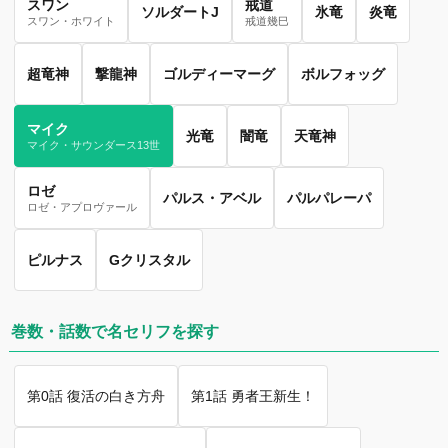
スワン
戒道
ソルダートJ
氷竜
炎竜
スワン・ホワイト
戒道幾巳
超竜神
撃龍神
ゴルディーマーグ
ボルフォッグ
マイク
光竜
闇竜
天竜神
マイク・サウンダース13世
ロゼ
パルス・アベル
パルパレーパ
ロゼ・アプロヴァール
ピルナス
Gクリスタル
巻数・話数で名セリフを探す
第0話 復活の白き方舟
第1話 勇者王新生！