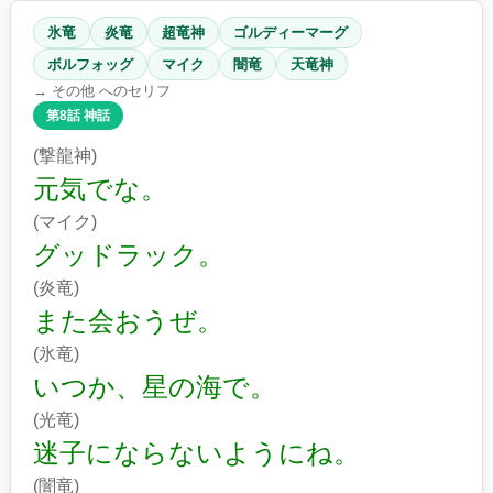
氷竜
炎竜
超竜神
ゴルディーマーグ
ボルフォッグ
マイク
闇竜
天竜神
→ その他 へのセリフ
第8話 神話
(撃龍神)
元気でな。
(マイク)
グッドラック。
(炎竜)
また会おうぜ。
(氷竜)
いつか、星の海で。
(光竜)
迷子にならないようにね。
(闇竜)