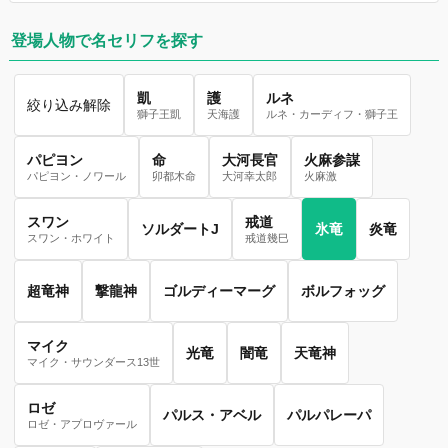
登場人物で名セリフを探す
凱
護
ルネ
絞り込み解除
獅子王凱
天海護
ルネ・カーディフ・獅子王
パピヨン
命
大河長官
火麻参謀
パピヨン・ノワール
卯都木命
大河幸太郎
火麻激
スワン
戒道
ソルダートJ
氷竜
炎竜
スワン・ホワイト
戒道幾巳
超竜神
撃龍神
ゴルディーマーグ
ボルフォッグ
マイク
光竜
闇竜
天竜神
マイク・サウンダース13世
ロゼ
パルス・アベル
パルパレーパ
ロゼ・アプロヴァール