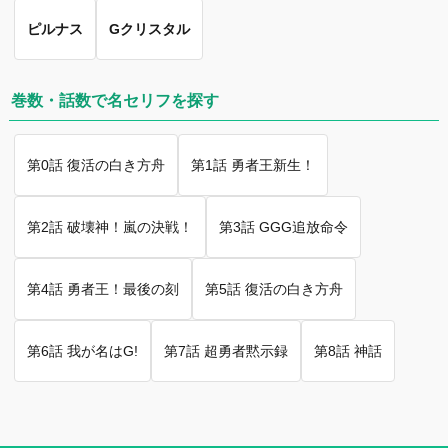
ピルナス
Gクリスタル
巻数・話数で名セリフを探す
第0話 復活の白き方舟
第1話 勇者王新生！
第2話 破壊神！嵐の決戦！
第3話 GGG追放命令
第4話 勇者王！最後の刻
第5話 復活の白き方舟
第6話 我が名はG!
第7話 超勇者黙示録
第8話 神話