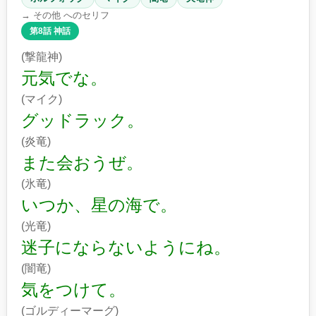
→ その他 へのセリフ
第8話 神話
(撃龍神)
元気でな。
(マイク)
グッドラック。
(炎竜)
また会おうぜ。
(氷竜)
いつか、星の海で。
(光竜)
迷子にならないようにね。
(闇竜)
気をつけて。
(ゴルディーマーグ)