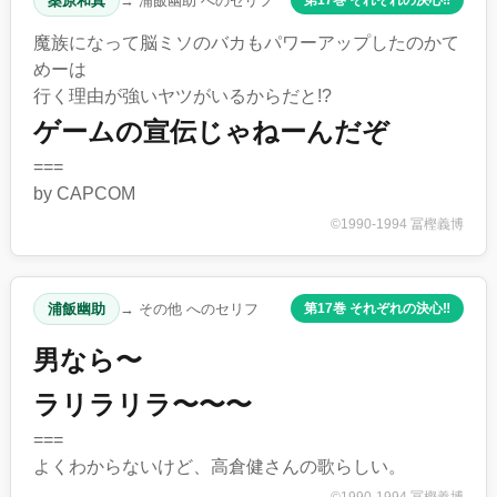
桑原和真
→ 浦飯幽助 へのセリフ
第17巻 それぞれの決心‼︎
魔族になって脳ミソのバカもパワーアップしたのかて
めーは
行く理由が強いヤツがいるからだと!?
ゲームの宣伝じゃねーんだぞ
===
by CAPCOM
©1990-1994 冨樫義博
浦飯幽助
→ その他 へのセリフ
第17巻 それぞれの決心‼︎
男なら〜
ラリラリラ〜〜〜
===
よくわからないけど、高倉健さんの歌らしい。
©1990-1994 冨樫義博