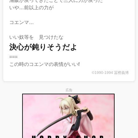
浦飯が戻ってきたことで三人に力が戻った
いや…前以上の力が
コエンマ…
いい奴等を 見つけたな
決心が鈍りそうだよ
===
この時のコエンマの表情がいいf
©1990-1994 冨樫義博
広告