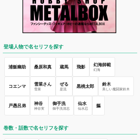
登場人物で名セリフを探す
幻海師範
浦飯幽助
桑原和真
蔵馬
飛影
幻海
雪菜さん
ぜる
鈴木
コエンマ
黒桃太郎
雪菜
是流
美しい魔闘家鈴木
神谷
御手洗
仙水
戸愚呂弟
軀
神谷実
御手洗清志
仙水忍
巻数・話数で名セリフを探す