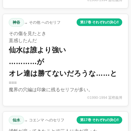
神谷
→ その他 へのセリフ
第17巻 それぞれの決心‼︎
その傷を見たとき
直感したんだ
仙水は誰より強い
…………が
オレ達は勝てないだろうな……と
===
魔界の穴編は印象に残るセリフが多い。
©1990-1994 冨樫義博
仙水
→ コエンマ へのセリフ
第17巻 それぞれの決心‼︎