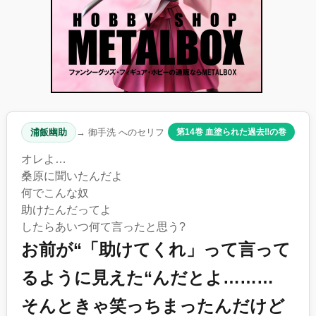
浦飯幽助
→ 御手洗 へのセリフ
第14巻 血塗られた過去‼︎の巻
オレよ…
桑原に聞いたんだよ
何でこんな奴
助けたんだってよ
したらあいつ何て言ったと思う?
お前が“「助けてくれ」って言って
るように見えた“んだとよ………
そんときゃ笑っちまったんだけど