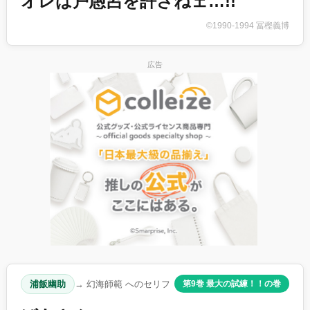
オレは戸愚呂を許さねェ…!!
©1990-1994 冨樫義博
広告
浦飯幽助
→ 幻海師範 へのセリフ
第9巻 最大の試練！！の巻