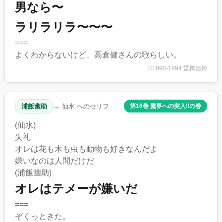
男なら〜
ラリラリラ〜〜〜
===
よくわからないけど、高倉健さんの歌らしい。
©1990-1994 冨樫義博
浦飯幽助
→ 仙水 へのセリフ
第16巻 魔界への突入‼︎の巻
(仙水)
失礼
オレは花も木も虫も動物も好きなんだよ
嫌いなのは人間だけだ
(浦飯幽助)
オレはテメーが嫌いだ
===
ぞくっときた。