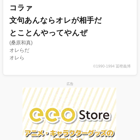
コラァ
文句あんならオレが相手だ
とことんやってやんぜ
(桑原和真)
オレらだ
オレら
©1990-1994 冨樫義博
広告