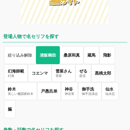
登場人物で名セリフを探す
絞り込み解除
浦飯幽助
桑原和真
蔵馬
飛影
幻海師範
雪菜さん
ぜる
コエンマ
黒桃太郎
幻海
雪菜
是流
鈴木
神谷
御手洗
仙水
戸愚呂弟
美しい魔闘家鈴木
神谷実
御手洗清志
仙水忍
軀
巻数・話数で名セリフを探す