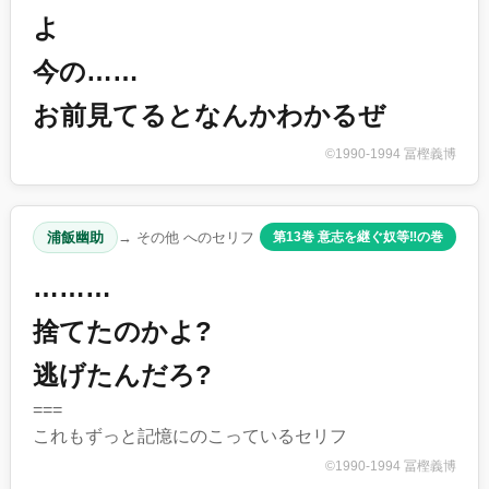
よ
今の……
お前見てるとなんかわかるぜ
©1990-1994 冨樫義博
浦飯幽助
→ その他 へのセリフ
第13巻 意志を継ぐ奴等‼︎の巻
………
捨てたのかよ?
逃げたんだろ?
===
これもずっと記憶にのこっているセリフ
©1990-1994 冨樫義博