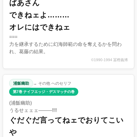
ばあさん
できねェよ………
オレにはできねェ
===
力を継承するために幻海師範の命を奪えるかを問わ
れ、葛藤の結果。
©1990-1994 冨樫義博
浦飯幽助
→ その他 へのセリフ
第7巻 ナイフエッジ・デスマッチの巻
(浦飯幽助)
うるせェェェ────!!!!
ぐだぐだ言ってねェでおりてこい
や