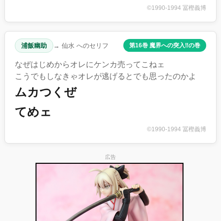
©1990-1994 冨樫義博
浦飯幽助
→ 仙水 へのセリフ
第16巻 魔界への突入‼︎の巻
なぜはじめからオレにケンカ売ってこねェ
こうでもしなきゃオレが逃げるとでも思ったのかよ
ムカつくぜ
てめェ
©1990-1994 冨樫義博
広告