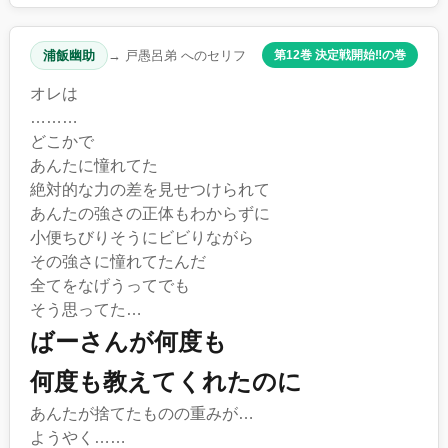
浦飯幽助
→ 戸愚呂弟 へのセリフ
第12巻 決定戦開始‼︎の巻
オレは
………
どこかで
あんたに憧れてた
絶対的な力の差を見せつけられて
あんたの強さの正体もわからずに
小便ちびりそうにビビりながら
その強さに憧れてたんだ
全てをなげうってでも
そう思ってた…
ばーさんが何度も
何度も教えてくれたのに
あんたが捨てたものの重みが…
ようやく……