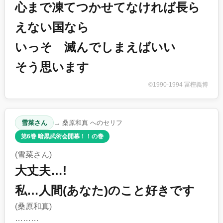
心まで凍てつかせてなければ長ら
えない国なら
いっそ 滅んでしまえばいい
そう思います
©1990-1994 冨樫義博
雪菜さん
→ 桑原和真 へのセリフ
第6巻 暗黒武術会開幕！！の巻
(雪菜さん)
大丈夫…!
私…人間(あなた)のこと好きです
(桑原和真)
………