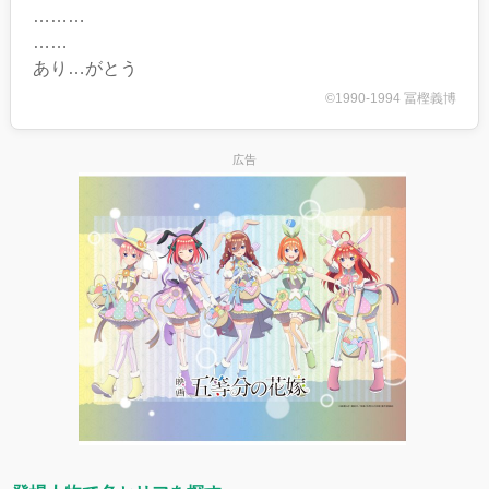
………
……
あり…がとう
©1990-1994 冨樫義博
広告