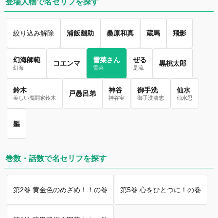
登場人物で名セリフを探す
絞り込み解除
浦飯幽助
桑原和真
蔵馬
飛影
幻海師範
雪菜さん
ぜる
コエンマ
黒桃太郎
幻海
雪菜
是流
鈴木
神谷
御手洗
仙水
戸愚呂弟
美しい魔闘家鈴木
神谷実
御手洗清志
仙水忍
軀
巻数・話数で名セリフを探す
第2巻 黄金色のめざめ！！の巻
第5巻 心をひとつに！の巻