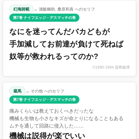
幻海師範
→ 浦飯幽助, 桑原和真 へのセリフ
第7巻 ナイフエッジ・デスマッチの巻
なにを迷ってんだバカどもが
手加減してお前達が負けて死ねば
奴等が救われるってのか?
©1990-1994 冨樫義博
蔵馬
→ その他 へのセリフ
第7巻 ナイフエッジ・デスマッチの巻
痛みくらいは教えておくべきだったな
機械も生物も小さなキズが命とりになることもある
ムチを通して回路に侵入した……
機械は説得が楽でいい