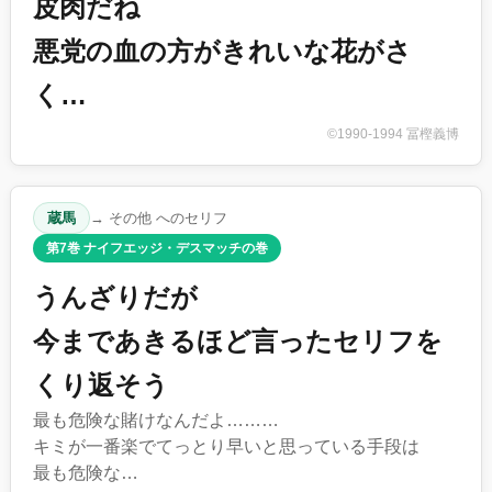
皮肉だね
悪党の血の方がきれいな花がさ
く…
©1990-1994 冨樫義博
蔵馬
→ その他 へのセリフ
第7巻 ナイフエッジ・デスマッチの巻
うんざりだが
今まであきるほど言ったセリフを
くり返そう
最も危険な賭けなんだよ………
キミが一番楽でてっとり早いと思っている手段は
最も危険な…