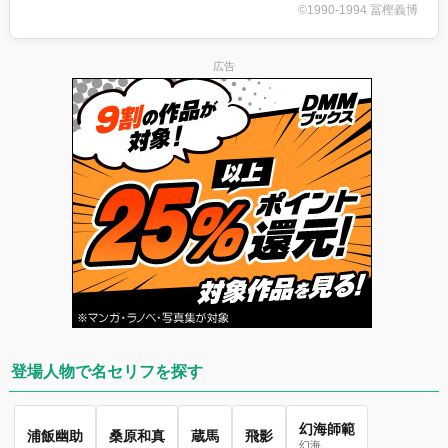
©1990-1994 冨樫義博
広告
登場人物で名セリフを探す
幻海師範
浦飯幽助
桑原和真
蔵馬
飛影
幻海