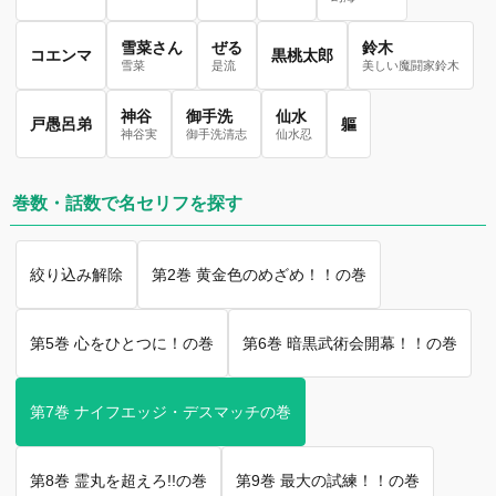
雪菜さん
ぜる
鈴木
コエンマ
黒桃太郎
雪菜
是流
美しい魔闘家鈴木
神谷
御手洗
仙水
戸愚呂弟
軀
神谷実
御手洗清志
仙水忍
巻数・話数で名セリフを探す
絞り込み解除
第2巻 黄金色のめざめ！！の巻
第5巻 心をひとつに！の巻
第6巻 暗黒武術会開幕！！の巻
第7巻 ナイフエッジ・デスマッチの巻
第8巻 霊丸を超えろ!!の巻
第9巻 最大の試練！！の巻