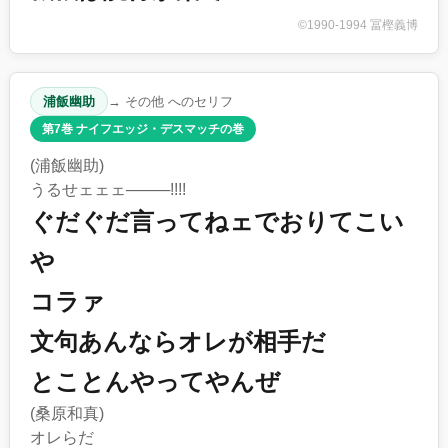
©1990-1994 冨樫義博
浦飯幽助
→ その他 へのセリフ
第7巻 ナイフエッジ・デスマッチの巻
(浦飯幽助)
うるせェェェ────!!!!
ぐだぐだ言ってねェでおりてこい
や
コラァ
文句あんならオレが相手だ
とことんやってやんぜ
(桑原和真)
オレらだ