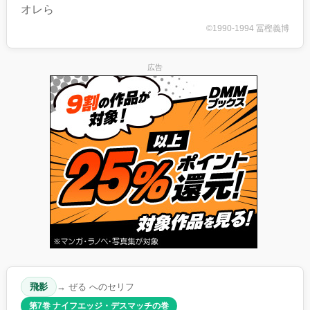
オレら
©1990-1994 冨樫義博
広告
飛影
→ ぜる へのセリフ
第7巻 ナイフエッジ・デスマッチの巻