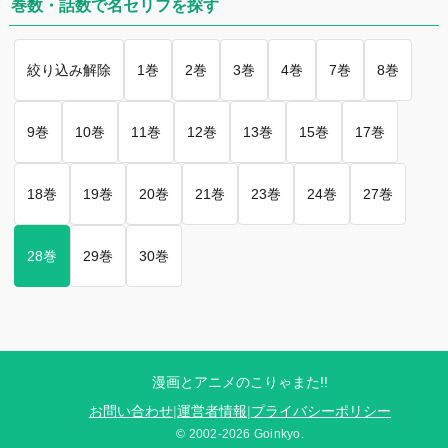
巻数・話数で名セリフを探す
絞り込み解除
1巻
2巻
3巻
4巻
7巻
8巻
9巻
10巻
11巻
12巻
13巻
15巻
17巻
18巻
19巻
20巻
21巻
23巻
24巻
27巻
28巻
29巻
30巻
漫画とアニメのこりゃまた!!
お問い合わせ
|
運営者情報
|
プライバシーポリシー
© 2002-2026 Goinkyo.