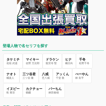
登場人物で名セリフを探す
タケミチ
マイキー
ドラケン
ヒナ
千冬
花垣 武道
佐野 万次郎
龍宮寺 堅
橘日向
松野千冬
ナオト
三ツ谷君
八戒
アッくん
ぺーやん
橘直人
三ツ谷 隆
芝八戒
千堂 敦
林 良平
イヌピー
カクチョー
パーちん
乾 青宗
鶴蝶
林田春樹