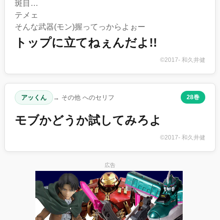
斑目…
テメェ
そんな武器(モン)握ってっからよぉー
トップに立てねぇんだよ!!
©2017- 和久井健
アッくん
→ その他 へのセリフ
28巻
モブかどうか試してみろよ
©2017- 和久井健
広告