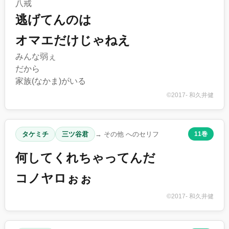
八戒
逃げてんのは
オマエだけじゃねえ
みんな弱ぇ
だから
家族(なかま)がいる
©2017- 和久井健
タケミチ
三ツ谷君
→ その他 へのセリフ
11巻
何してくれちゃってんだ
コノヤロぉぉ
©2017- 和久井健