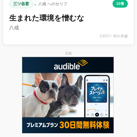
三ツ谷君
→ 八戒 へのセリフ
10巻
生まれた環境を憎むな
八戒
©2017- 和久井健
広告