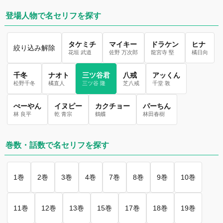
登場人物で名セリフを探す
タケミチ
マイキー
ドラケン
ヒナ
絞り込み解除
花垣 武道
佐野 万次郎
龍宮寺 堅
橘日向
千冬
ナオト
三ツ谷君
八戒
アッくん
松野千冬
橘直人
三ツ谷 隆
芝八戒
千堂 敦
ぺーやん
イヌピー
カクチョー
パーちん
林 良平
乾 青宗
鶴蝶
林田春樹
巻数・話数で名セリフを探す
1巻
2巻
3巻
4巻
7巻
8巻
9巻
10巻
11巻
12巻
13巻
15巻
17巻
18巻
19巻