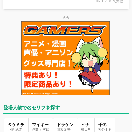
©2017- 和久井健
広告
登場人物で名セリフを探す
タケミチ
マイキー
ドラケン
ヒナ
千冬
花垣 武道
佐野 万次郎
龍宮寺 堅
橘日向
松野千冬