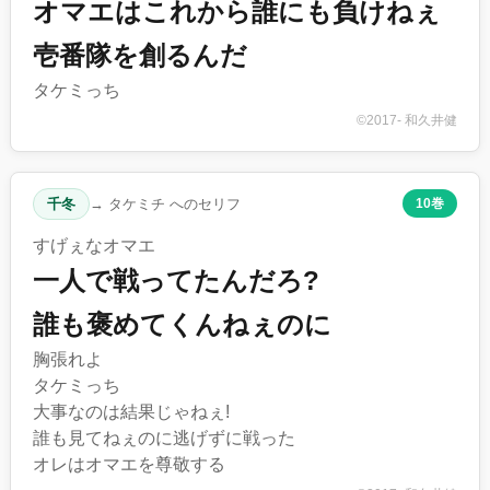
オマエはこれから誰にも負けねぇ
壱番隊を創るんだ
タケミっち
©2017- 和久井健
千冬
→ タケミチ へのセリフ
10巻
すげぇなオマエ
一人で戦ってたんだろ?
誰も褒めてくんねぇのに
胸張れよ
タケミっち
大事なのは結果じゃねぇ!
誰も見てねぇのに逃げずに戦った
オレはオマエを尊敬する