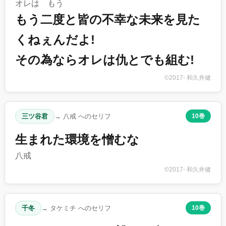
オレは もう
もう二度と皆の不幸な未来を見た
くねぇんだよ!
その為ならオレは仇とでも組む!
©2017- 和久井健
三ツ谷君
→ 八戒 へのセリフ
10巻
生まれた環境を憎むな
八戒
©2017- 和久井健
千冬
→ タケミチ へのセリフ
10巻