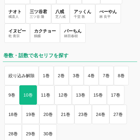
ナオト
三ツ谷君
八戒
アッくん
ぺーやん
橘直人
三ツ谷 隆
芝八戒
千堂 敦
林 良平
イヌピー
カクチョー
パーちん
乾 青宗
鶴蝶
林田春樹
巻数・話数で名セリフを探す
絞り込み解除
1巻
2巻
3巻
4巻
7巻
8巻
9巻
10巻
11巻
12巻
13巻
15巻
17巻
18巻
19巻
20巻
21巻
23巻
24巻
27巻
28巻
29巻
30巻