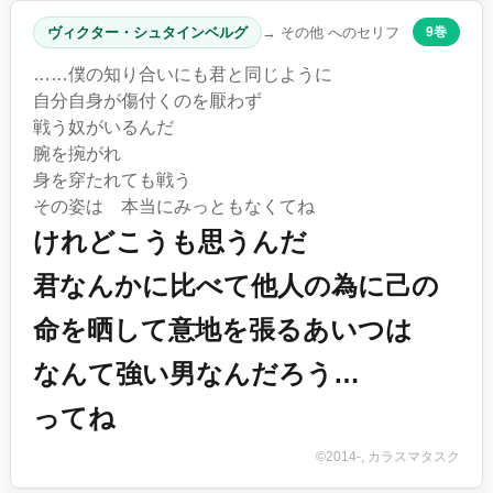
ヴィクター・シュタインベルグ
→ その他 へのセリフ
9巻
……僕の知り合いにも君と同じように
自分自身が傷付くのを厭わず
戦う奴がいるんだ
腕を捥がれ
身を穿たれても戦う
その姿は 本当にみっともなくてね
けれどこうも思うんだ
君なんかに比べて他人の為に己の
命を晒して意地を張るあいつは
なんて強い男なんだろう…
ってね
©2014-, カラスマタスク