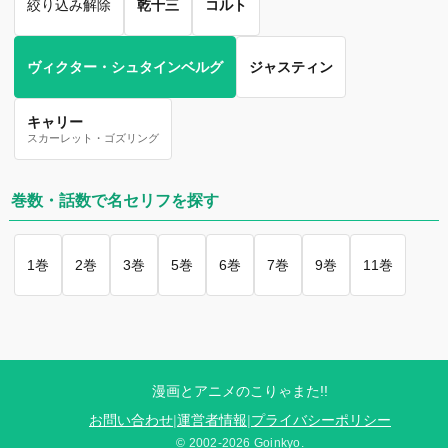
絞り込み解除
乾十三
コルト
ヴィクター・シュタインベルグ
ジャスティン
キャリー
スカーレット・ゴズリング
巻数・話数で名セリフを探す
1巻
2巻
3巻
5巻
6巻
7巻
9巻
11巻
漫画とアニメのこりゃまた!!
お問い合わせ
|
運営者情報
|
プライバシーポリシー
© 2002-2026 Goinkyo.