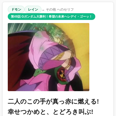
ドモン
レイン
→ その他 へのセリフ
第49話 Gガンダム大勝利！希望の未来ヘレデイ・ゴーッ！
二人のこの手が真っ赤に燃える!
幸せつかめと、とどろき叫ぶ!