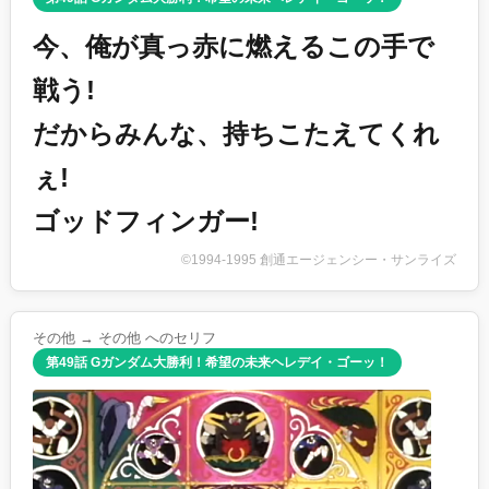
今、俺が真っ赤に燃えるこの手で
戦う!
だからみんな、持ちこたえてくれ
ぇ!
ゴッドフィンガー!
©1994-1995 創通エージェンシー・サンライズ
その他 → その他 へのセリフ
第49話 Gガンダム大勝利！希望の未来ヘレデイ・ゴーッ！