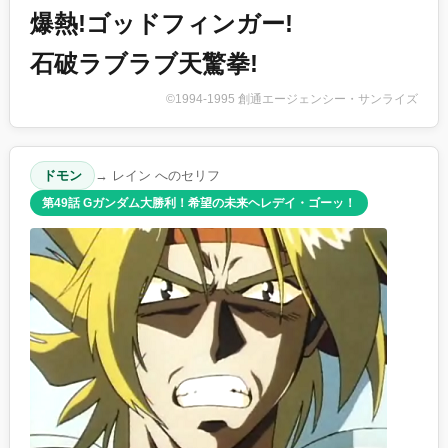
爆熱!ゴッドフィンガー!
石破ラブラブ天驚拳!
©1994-1995 創通エージェンシー・サンライズ
ドモン
→ レイン へのセリフ
第49話 Gガンダム大勝利！希望の未来ヘレデイ・ゴーッ！