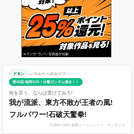
ドモン
→ ウルベ へのセリフ
第48話 地球SOS！出撃ガンダム連合！！
何を言う、ならば受けてみろ!
我が流派、東方不敗が王者の風!
フルパワー!石破天驚拳!
©1994-1995 創通エージェンシー・サンライズ