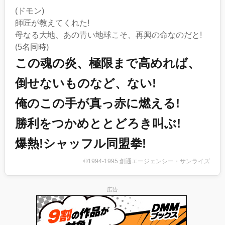
(ドモン)
師匠が教えてくれた!
母なる大地、あの青い地球こそ、再興の命なのだと!
(5名同時)
この魂の炎、極限まで高めれば、
倒せないものなど、ない!
俺のこの手が真っ赤に燃える!
勝利をつかめととどろき叫ぶ!
爆熱!シャッフル同盟拳!
©1994-1995 創通エージェンシー・サンライズ
広告