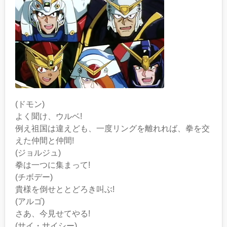
(ドモン)
よく聞け、ウルベ!
例え祖国は違えども、一度リングを離れれば、拳を交
えた仲間と仲間!
(ジョルジュ)
拳は一つに集まって!
(チボデー)
貴様を倒せととどろき叫ぶ!
(アルゴ)
さあ、今見せてやる!
(サイ・サイシー)