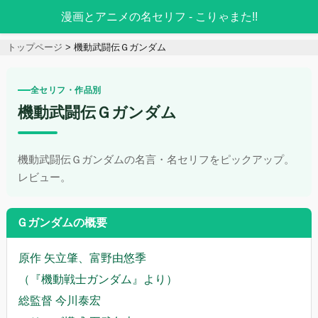
漫画とアニメの名セリフ - こりゃまた!!
トップページ
機動武闘伝Ｇガンダム
全セリフ・作品別
機動武闘伝Ｇガンダム
機動武闘伝Ｇガンダムの名言・名セリフをピックアップ。
レビュー。
Ｇガンダムの概要
原作 矢立肇、富野由悠季
（『機動戦士ガンダム』より）
総監督 今川泰宏