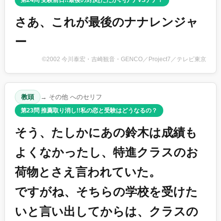
さあ、これが最後のナナレンジャ
ー
©2002 今川泰宏・吉崎観音・GENCO／Project7／テレビ東京
教頭
→ その他 へのセリフ
第23問 推薦取り消し!!私の恋と受験はどうなるの？
そう、たしかにあの鈴木は成績も
よくなかったし、特進クラスのお
荷物とさえ言われていた。
ですがね、そちらの学校を受けた
いと言い出してからは、クラスの