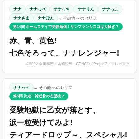
ナナ
ナナっぺ
ナナっち
ナナりん
ナナっこ
ナナさま
ナナぽん
→ その他 へのセリフ
第14問 ホームステイで受験勉強！サンフランシスコは大騒ぎ？
赤、青、黄色!
七色そろって、ナナレンジャー!
©2002 今川泰宏・吉崎観音・GENCO／Project7／テレビ東京
ナナっぺ
→ その他 へのセリフ
第5問 決定！神近君の志望校？
受験地獄に乙女が落とす、
涙一粒受けてみよ!
ティアードロップ～、スペシャル!