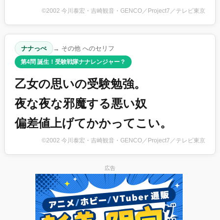
©2002 今川泰宏・吉崎観音・GENCO／Project7／テレビ東京
ナナっぺ
→ その他 へのセリフ
第4問 誕生！受験戦隊ナナレンジャー？
乙女の思いの受験勉強。
夜な夜な邪魔する悪い奴
偏差値上げてかかってこい。
©2002 今川泰宏・吉崎観音・GENCO／Project7／テレビ東京
広告