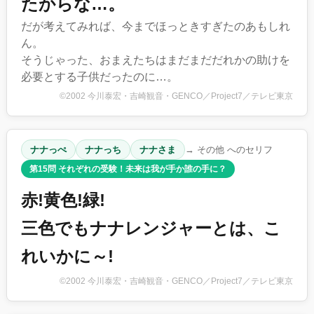
たからな…。
だが考えてみれば、今までほっときすぎたのあもしれ
ん。
そうじゃった、おまえたちはまだまだだれかの助けを
必要とする子供だったのに…。
©2002 今川泰宏・吉崎観音・GENCO／Project7／テレビ東京
ナナっぺ
ナナっち
ナナさま
→ その他 へのセリフ
第15問 それぞれの受験！未来は我が手か誰の手に？
赤!黄色!緑!
三色でもナナレンジャーとは、こ
れいかに～!
©2002 今川泰宏・吉崎観音・GENCO／Project7／テレビ東京