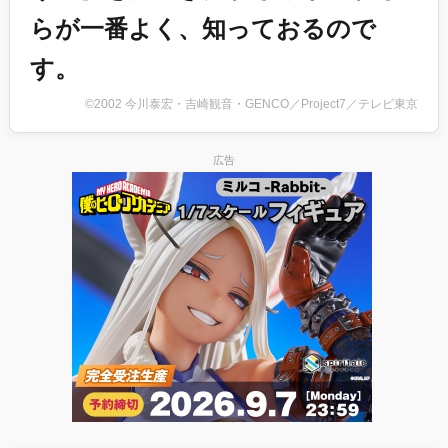
らが一番よく、知っておるので
す。
©2002 今川泰宏・吉崎観音・GENCO／Project7／テレビ東京
広告