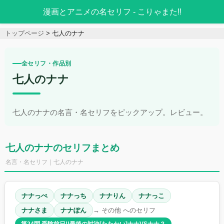
漫画とアニメの名セリフ - こりゃまた!!
トップページ
七人のナナ
全セリフ・作品別
七人のナナ
七人のナナの名言・名セリフをピックアップ。レビュー。
七人のナナのセリフまとめ
名言・名セリフ｜七人のナナ
ナナっぺ
ナナっち
ナナりん
ナナっこ
ナナさま
ナナぽん
→ その他 へのセリフ
第24問 受験前日!!最後の対決[たたかい]ナナVSナナ？