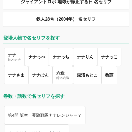
ジャイアントロボ-地球が静止する日 名セリフ
鉄人28号（2004年） 名セリフ
登場人物で名セリフを探す
ナナ
ナナっぺ
ナナっち
ナナりん
ナナっこ
鈴木ナナ
六造
ナナさま
ナナぽん
森沼もとこ
教頭
鈴木六造
巻数・話数で名セリフを探す
第4問 誕生！受験戦隊ナナレンジャー？