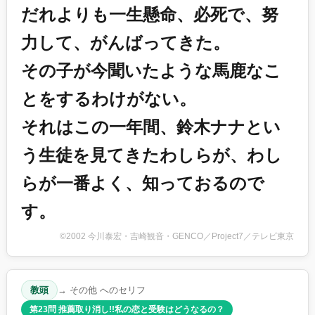
だれよりも一生懸命、必死で、努
力して、がんばってきた。
その子が今聞いたような馬鹿なこ
とをするわけがない。
それはこの一年間、鈴木ナナとい
う生徒を見てきたわしらが、わし
らが一番よく、知っておるので
す。
©2002 今川泰宏・吉崎観音・GENCO／Project7／テレビ東京
教頭
→ その他 へのセリフ
第23問 推薦取り消し!!私の恋と受験はどうなるの？