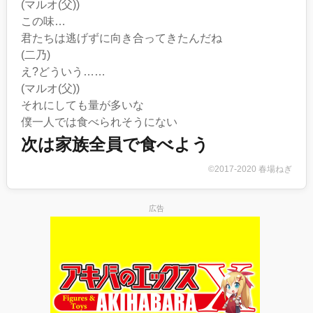
(マルオ(父))
この味…
君たちは逃げずに向き合ってきたんだね
(二乃)
え?どういう……
(マルオ(父))
それにしても量が多いな
僕一人では食べられそうにない
次は家族全員で食べよう
©2017-2020 春場ねぎ
広告