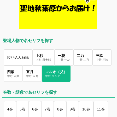
登場人物で名セリフを探す
上杉
一花
二乃
三玖
絞り込み解除
上杉 風太郎
中野 一花
中野 二乃
中野 三玖
四葉
五月
マルオ（父）
中野 四葉
中野 五月
中野 マルオ
巻数・話数で名セリフを探す
4巻
5巻
6巻
7巻
8巻
9巻
10巻
11巻