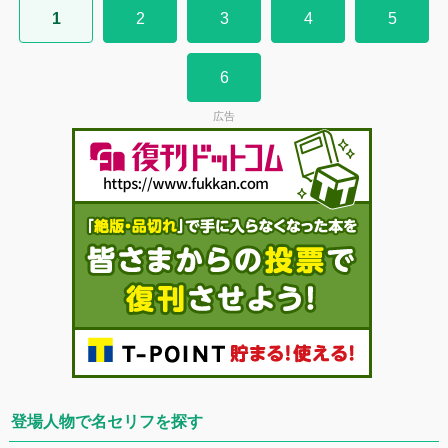
1
2
3
4
5
6
広告
登場人物で名セリフを探す