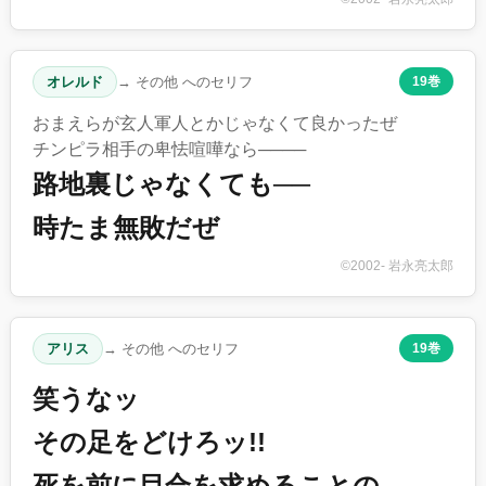
オレルド
→ その他 へのセリフ
19巻
おまえらが玄人軍人とかじゃなくて良かったぜ
チンピラ相手の卑怯喧嘩なら────
路地裏じゃなくても──
時たま無敗だぜ
©2002- 岩永亮太郎
アリス
→ その他 へのセリフ
19巻
笑うなッ
その足をどけろッ!!
死を前に目合を求めることの…