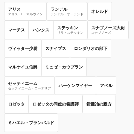
アリス
ランデル
オレルド
アリス・L・マルヴィン
ランデル・オーランド
ステッキン
スナブノーズ大尉
マーチス
ハンクス
リリ・ステッキン
スナブノーズ
ヴィッター少尉
スナイプス
ロンダリオの部下
マルケイユ伯爵
ミュゼ・カウプラン
セッティエーム
ハーケンマイヤー
アベル
セッティエーム・ローデリア
ロゼッタ
ロゼッタの同僚の看護師
鎧鍛冶の親方
ミハエル・ブランバルド