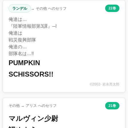
ランデル
→ その他 へのセリフ
22巻
俺達は…
『陸軍情報部第3課』─!
俺達は
戦災復興部隊
俺達の…
部隊名は…!!
PUMPKIN
SCHISSORS!!
©2002- 岩永亮太郎
その他 → アリス へのセリフ
21巻
マルヴィン少尉