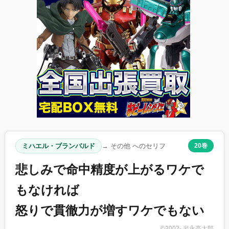
ミハエル・ブランバルド
→ その他 へのセリフ
20巻
悲しみで命中精度が上がるワケで
もなければ
怒りで貫徹力が増すワケでもない
©2002- 岩永亮太郎