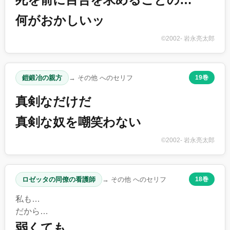
何がおかしいッ
©2002- 岩永亮太郎
鎧鍛冶の親方
→ その他 へのセリフ
19巻
真剣なだけだ
真剣な奴を嘲笑わない
©2002- 岩永亮太郎
ロゼッタの同僚の看護師
→ その他 へのセリフ
18巻
私も…
だから…
弱くても