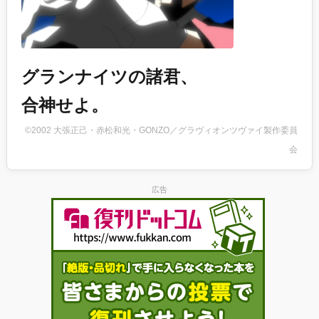
グランナイツの諸君、
合神せよ。
©2002 大張正己・赤松和光・GONZO／グラヴィオンツヴァイ製作委員
会
広告