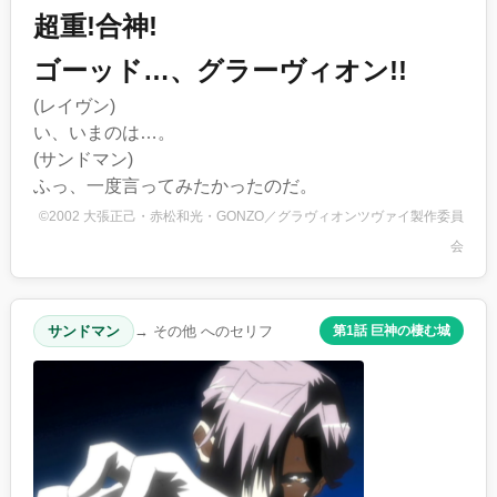
超重!合神!
ゴーッド…、グラーヴィオン!!
(レイヴン)
い、いまのは…。
(サンドマン)
ふっ、一度言ってみたかったのだ。
©2002 大張正己・赤松和光・GONZO／グラヴィオンツヴァイ製作委員
会
サンドマン
→ その他 へのセリフ
第1話 巨神の棲む城