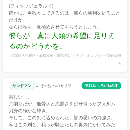
(フィッツジェラルド)
確かに、今我々にできるのは、彼らの勝利を祈ること
だけか。
ならば私も、見極めさせてもらうとしよう。
彼らが、真に人類の希望に足りえ
るのかどうかを。
©2002 大張正己・赤松和光・GONZO／グラヴィオンツヴァイ製作委員
会
サンドマン
→ その他 へのセリフ
第13話 しろがねの牙
美しい…。
荒削りだが、無骨さと流麗さを併せ持ったフォルム。
刀身の静かな輝き。
そして、この剣に込められた、皆の思いの力強さ。
私はこの剣と、我らが騎士たちの勇気にかけてみた