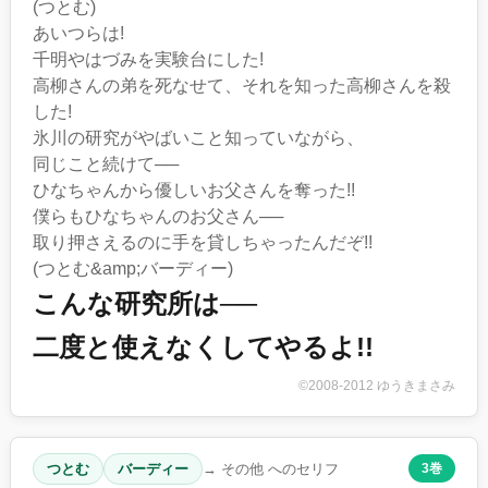
(つとむ)
あいつらは!
千明やはづみを実験台にした!
高柳さんの弟を死なせて、それを知った高柳さんを殺
した!
氷川の研究がやばいこと知っていながら、
同じこと続けて──
ひなちゃんから優しいお父さんを奪った!!
僕らもひなちゃんのお父さん──
取り押さえるのに手を貸しちゃったんだぞ!!
(つとむ&amp;バーディー)
こんな研究所は──
二度と使えなくしてやるよ!!
©2008-2012 ゆうきまさみ
つとむ
バーディー
→ その他 へのセリフ
3巻