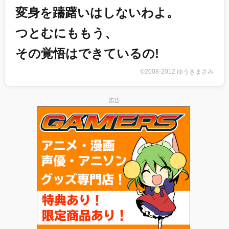
変身を躊躇いはしないわよ。
つとむにももう、
その覚悟はできているの!
©2008-2012 ゆうきまさみ
広告