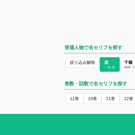
登場人物で名セリフを探す
絞り込み解除
楽
千棘
一条 楽
桐崎 
巻数・話数で名セリフを探す
11巻
19巻
21巻
22巻