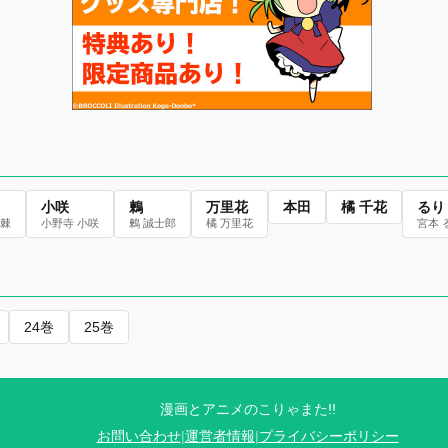
小咲
鶫
万里花
本田
橘 千花
るり
千棘
小野寺 小咲
鶫 誠士郎
橘 万里花
宮本 
24巻
25巻
漫画とアニメのこりゃまた!!
お問い合わせ
|
運営者情報
|
プライバシーポリシー