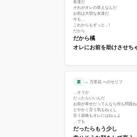
友達だ
それがオレの答えなんだ
お前は大切な友達だ
今も…
これからもずっと…!
だから…
だから橘
オレにお前を助けさせち
楽
→ 万里花 へのセリフ
…そうか
だったらいいんだ
お前が幸せだってんなら何も問題ね
とやかく言う気もねぇし
言う資格もオレにはねぇよ
…でも
だったらもう少し