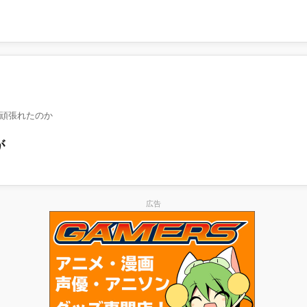
頑張れたのか
が
広告