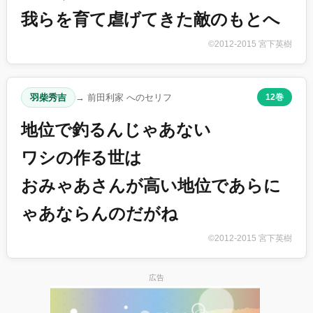
我らを育て虐げてきた敵のもとへ
©2012-2015 宮下英樹
羽柴秀吉
→ 前田利家 へのセリフ
12巻
地位で釣るんじゃあない
ワシの作る世は
おみゃあさんが高い地位であらに
ゃあならんのだがね
©2012-2015 宮下英樹
広告