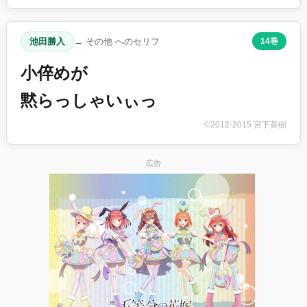
池田勝入
→ その他 へのセリフ
14巻
小倅めが
黙らっしゃいぃっ
©2012-2015 宮下英樹
広告