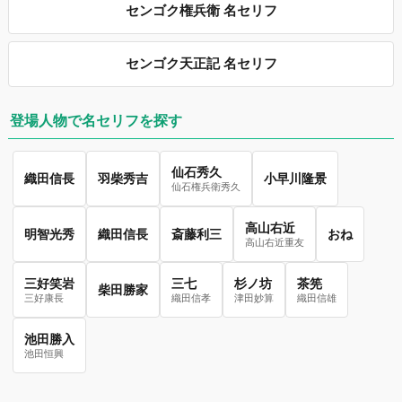
センゴク権兵衛 名セリフ
センゴク天正記 名セリフ
登場人物で名セリフを探す
仙石秀久
織田信長
羽柴秀吉
小早川隆景
仙石権兵衛秀久
高山右近
明智光秀
織田信長
斎藤利三
おね
高山右近重友
三好笑岩
三七
杉ノ坊
茶筅
柴田勝家
三好康長
織田信孝
津田妙算
織田信雄
池田勝入
池田恒興