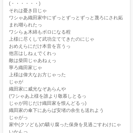
(・・・・・・)
それは憂き目じゃ
ワシゃあ織田家中にずっとずっとずっと蔑ろにされ妬
まれ嘲られたっ
ワシらぁ木綿もボロになる程
上様に尽くして武功立ててきたのにじゃ
おめえらにだけ本音を言うっ
他言はしねぇでくれっ
敵は柴田じゃあねぇっ
寧ろ織田家じゃ
上様は偉大なお方じゃった
じゃが
織田家に威光なぞあらんや
(ワシゃあ上様を誰より敬慕しとるっ
じゃが同じだけ織田家を恨んどるっ)
織田家の傘下にあらば安堵の余生も送れよう
じゃがっ
家中(クソども)の驕り腐った保身を見過ごすわけにゃ
いかんっ