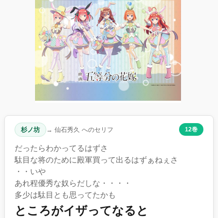
杉ノ坊
→ 仙石秀久 へのセリフ
12巻
だったらわかってるはずさ
駄目な将のために殿軍買って出るはずぁねぇさ
・・いや
あれ程優秀な奴らだしな・・・・
多少は駄目とも思ってたかも
ところがイザってなると