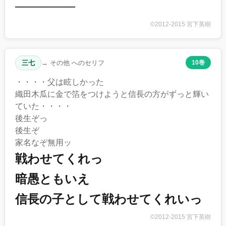
───────
©2012-2015 宮下英樹
三七
→ その他 へのセリフ
10巻
・・・・父は眩しかった
織田木瓜に金で箔をつけようと信長の方がずっと輝い
ていた・・・・
後生ぞっ
後生ぞ
家名なぞ無用ッ
戦わせてくれっ
暗愚ともいえ
信長の子として戦わせてくれいっ
©2012-2015 宮下英樹