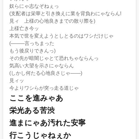
奴らにゃ志なぞねぇっ
(支配者は栄華と引き換えに業を背負わにゃならん!
見ィ 上様の心地良きまでの散り際を)
上様亡き今ッ
本気で世を変えようとしとるのはワシだけじゃ
(────言っちまった
もう後戻りできんっ)
その先が暗闇じゃとて恐れちゃならんっ
気高い大望を示さにゃならん
(しかし何たる心地良さじゃ───)
見ィッ
今よりワシらが突っ走る道じゃ
ここを進みゃあ
栄光ある苦渋
進まにゃあ汚れた安寧
行こうじゃねぇか