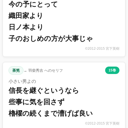
今の予にとって
織田家より
日ノ本より
子のおしめの方が大事じゃ
©2012-2015 宮下英樹
茶筅
→ 羽柴秀吉 へのセリフ
15巻
小さい男よの
信長を継ぐというなら
些事に気を回さず
櫓櫂の続くまで漕げば良い
©2012-2015 宮下英樹