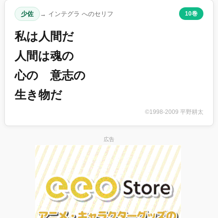
少佐
→ インテグラ へのセリフ
10巻
私は人間だ
人間は魂の
心の 意志の
生き物だ
©1998-2009 平野耕太
広告