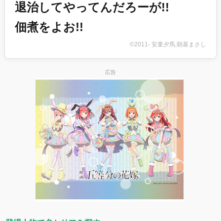
退治してやってんだろーが!!
佃煮をよお!!
©2011- 安童夕馬,朝基まさし
広告