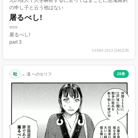
元の役人十人を瞬斬するに至ってはまことに悪鬼羅刹
の申し子と云う他はない
屠るべし!
===
屠るべし!
part 3
©1993-2013 沙村広明
吐
→ 凜 へのセリフ
28巻