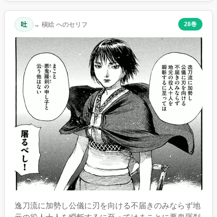
吐
→ 槇絵 へのセリフ
28巻
逸刀流に加勢し公儀に刃を向ける不届きのみならず地