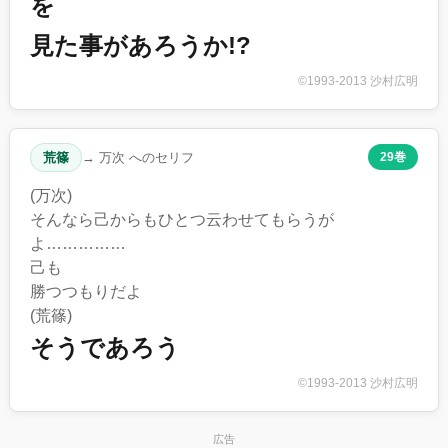
を
見た事があろうか!?
©1993-2013 沙村広明
荒篠
→ 万次 へのセリフ
29巻
(万次)
そんなら己からもひとつ云わせてもらうが
よ……………
己も
勝つつもりだよ
(荒篠)
そうであろう
©1993-2013 沙村広明
広告