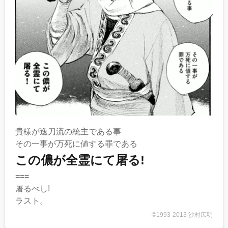
貴様が逸刀流の統主である事
その一事が万死に値する罪である
この儂が全霊にて屠る!
===
屠るべし!
ラスト。
©1993-2013 沙村広明