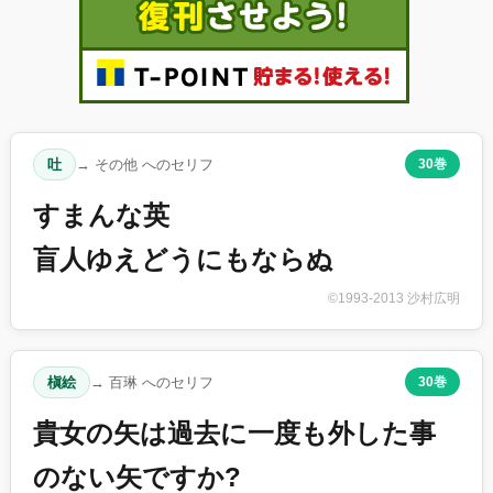
吐
→ その他 へのセリフ
30巻
すまんな英
盲人ゆえどうにもならぬ
©1993-2013 沙村広明
槇絵
→ 百琳 へのセリフ
30巻
貴女の矢は過去に一度も外した事
のない矢ですか?