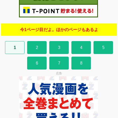
今1ページ目だよ。ほかのページもあるよ
1
2
3
4
5
6
7
8
広告