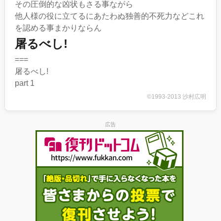
その圧倒的な凶状もさる事ながら
他人様の役に立てるにあたわぬ独善的不死力などこれ
を認める事まかりならん
屠るべし!
===
屠るべし!
part 1
©1993-2013 沙村広明
広告