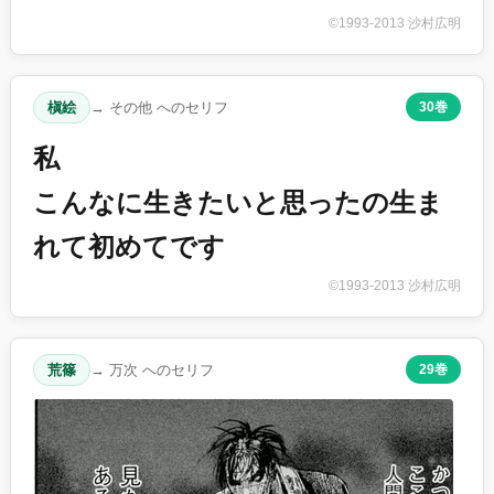
©1993-2013 沙村広明
槇絵
→ その他 へのセリフ
30巻
私
こんなに生きたいと思ったの生ま
れて初めてです
©1993-2013 沙村広明
荒篠
→ 万次 へのセリフ
29巻