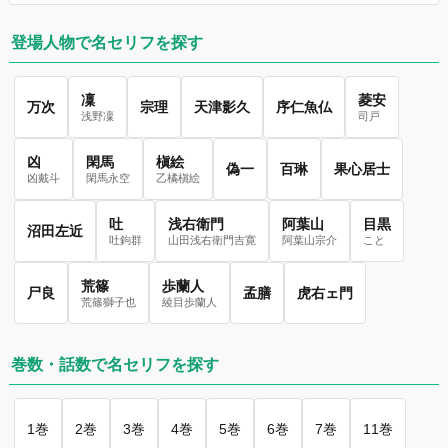
登場人物で名セリフを探す
凜
菱安
万次
宗理
天津影久
序仁魚仏
浅野凜
司戸
凶
閑馬
槇絵
偽一
百琳
果心居士
凶戴斗
閑馬永空
乙橘槇絵
吐
浅右衛門
阿葉山
目黒
沼田左近
吐鉤群
山田浅右衛門吉寛
阿葉山宗介
こと
荒篠
歩蘭人
尸良
孟膳
虎右ェ門
荒篠獅子也
綾目歩蘭人
巻数・話数で名セリフを探す
1巻
2巻
3巻
4巻
5巻
6巻
7巻
11巻