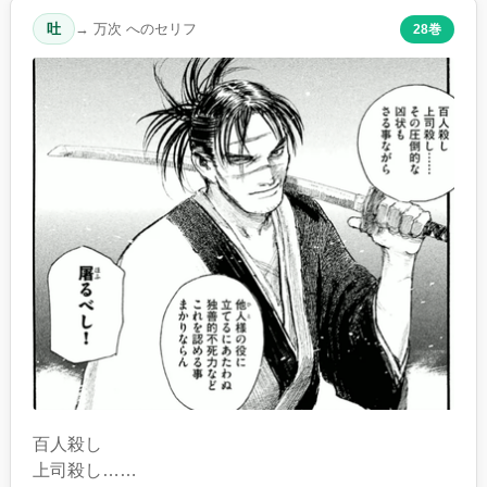
吐
→ 万次 へのセリフ
28巻
百人殺し
上司殺し……