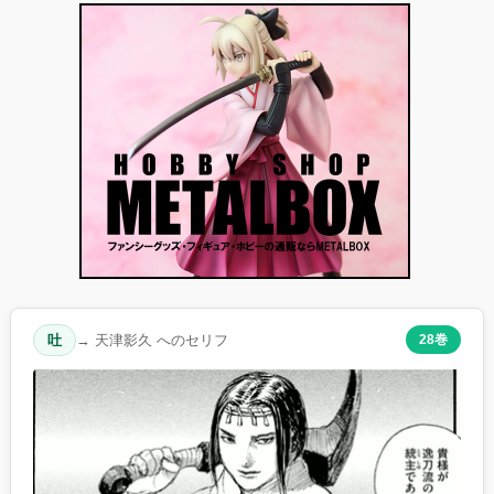
吐
→ 天津影久 へのセリフ
28巻