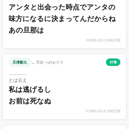
アンタと出会った時点でアンタの
味方になるに決まってんだからね
あの旦那は
©1993-2013 沙村広明
天津影久
→ 万次 へのセリフ
30巻
…………
とは云え
私は逃げるし
お前は死なぬ
©1993-2013 沙村広明