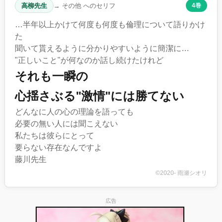
高柳先生
→ その他 へのセリフ
4巻
…半年以上かけて何度も何度も倫理について語りかけ
た
聞いて貰えるように分かりやすいように簡潔に…
"正しいこと"が何なのか話し続けたけれど
それも一瞬の
心揺さぶる"激情"には勝てない
どんなに人の心の理論を語っても
必要の無い人には聞こえない
私たちは彼らにとって
要らない存在なんですよ
藤川先生
©2020- 雨瀬シオリ
広告