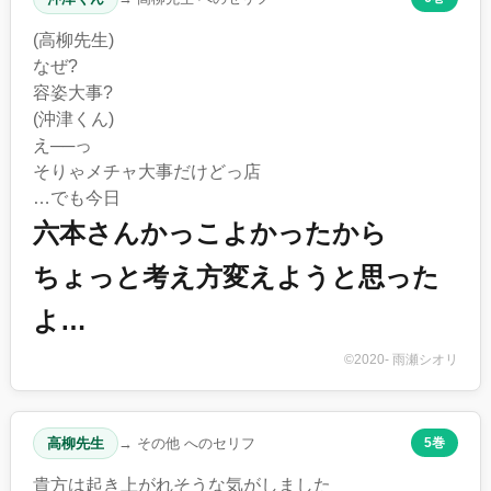
(高柳先生)
なぜ?
容姿大事?
(沖津くん)
え──っ
そりゃメチャ大事だけどっ店
…でも今日
六本さんかっこよかったから
ちょっと考え方変えようと思った
よ…
©2020- 雨瀬シオリ
高柳先生
→ その他 へのセリフ
5巻
貴方は起き上がれそうな気がしました