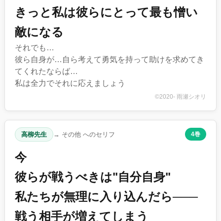
きっと私は彼らにとって最も憎い
敵になる
それでも…
彼ら自身が…自ら考えて勇気を持って助けを求めてき
てくれたならば…
私は全力でそれに応えましょう
©2020- 雨瀬シオリ
高柳先生
→ その他 へのセリフ
4巻
今
彼らが戦うべきは"自分自身"
私たちが無理に入り込んだら───
戦う相手が増えてしまう