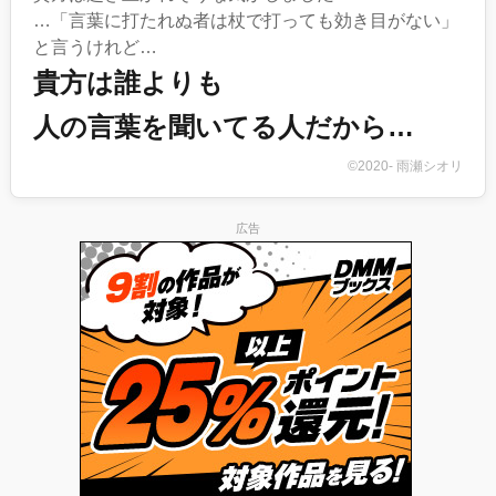
…「言葉に打たれぬ者は杖で打っても効き目がない」
と言うけれど…
貴方は誰よりも
人の言葉を聞いてる人だから…
©2020- 雨瀬シオリ
広告