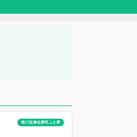
第17話 酔生夢死 ふた夢