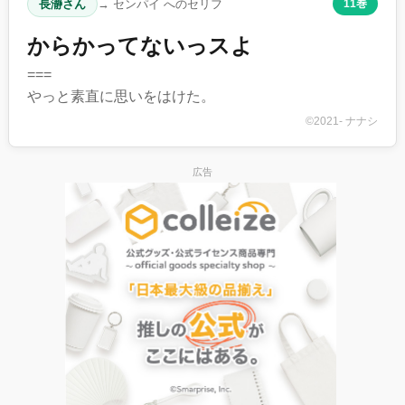
長瀞さん
→ センパイ へのセリフ
11巻
からかってないっスよ
===
やっと素直に思いをはけた。
©2021- ナナシ
広告