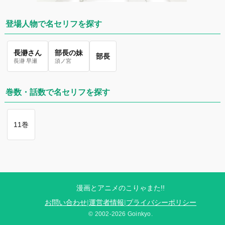
登場人物で名セリフを探す
長瀞さん
部長の妹
部長
長瀞 早瀬
須ノ宮
巻数・話数で名セリフを探す
11巻
漫画とアニメのこりゃまた!!
お問い合わせ
|
運営者情報
|
プライバシーポリシー
© 2002-2026 Goinkyo.