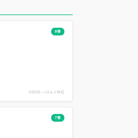
8巻
©2016- ハロルド作石
7巻