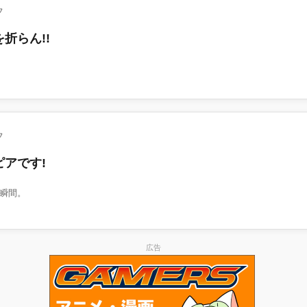
フ
折らん!!
フ
アです!
瞬間。
広告