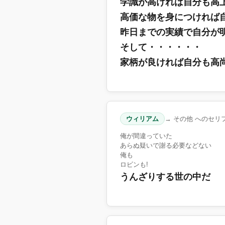
学識が高ければ自分も高
高価な物を身につければ
昨日までの実績で自分が
そして・・・・・・
家柄が良ければ自分も高
ウィリアム
→ その他 へのセリ
俺が間違っていた
あらぬ疑いで謝る必要などない
俺も
ロビンも!
うんざりする世の中だ