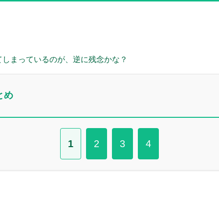
。
てしまっているのが、逆に残念かな？
とめ
1
2
3
4