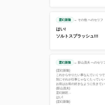
霊幻新隆
→ その他 へのセリフ
はい!
ソルトスプラッシュ!!!
霊幻新隆
→ 影山茂夫 へのセリ
(霊幻新隆)
これからやりたい事なんていくつで
別にそれが仕事じゃなくたっていい
お前はお前の好きなように生きてい
(影山茂夫)
霊幻師匠…
はい!
(霊幻新隆)