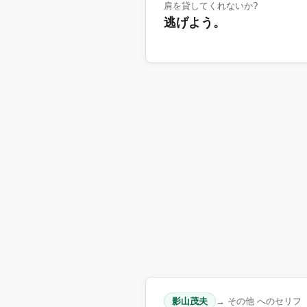
肩を貸してくれないか?
逃げよう。
影山茂夫
→ その他 へのセリフ