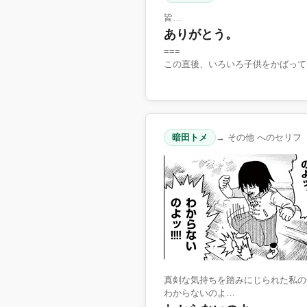
皆…
ありがとう。
===
この直後、いろいろ子供をかばって
暗田トメ
→ その他 へのセリフ
真剣な気持ちを踏みにじられた私の
わからないのよ…