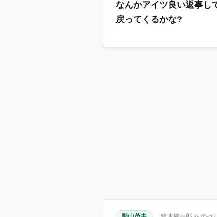
なんかアイツ良い返事し
戻ってくるかな?
影山茂夫
→ 鈴木統一郎 へのセ