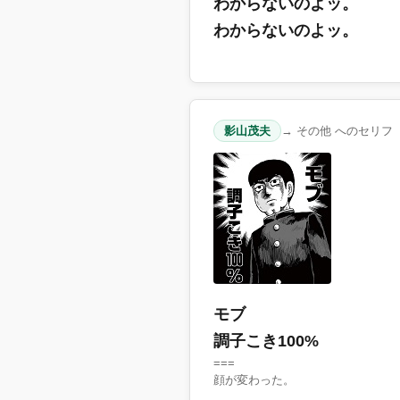
わからないのよッ。
わからないのよッ。
影山茂夫
→ その他 へのセリフ
モブ
調子こき100%
===
顔が変わった。