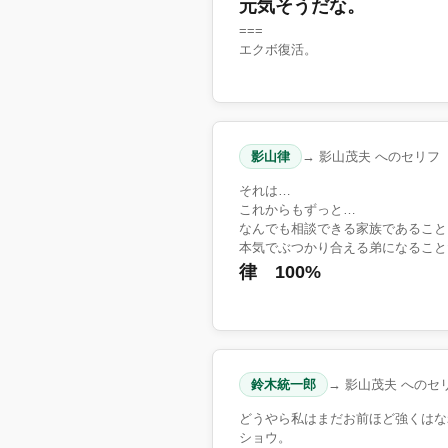
元気そうだな。
===
エクボ復活。
影山律
→ 影山茂夫 へのセリフ
それは…
これからもずっと…
なんでも相談できる家族であること
本気でぶつかり合える弟になることだ
律 100%
鈴木統一郎
→ 影山茂夫 へのセ
どうやら私はまだお前ほど強くはな
ショウ。