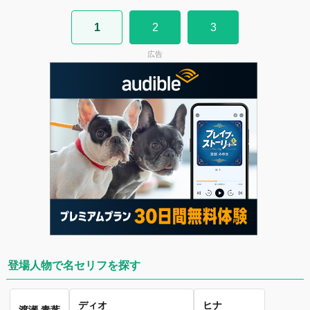
1
2
3
広告
登場人物で名セリフを探す
ディオ
ヒナ
渡瀬 青葉