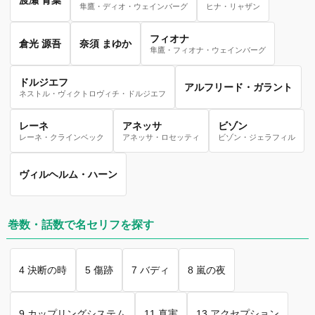
隼鷹・ディオ・ウェインバーグ
ヒナ・リャザン
フィオナ
倉光 源吾
奈須 まゆか
隼鷹・フィオナ・ウェインバーグ
ドルジエフ
アルフリード・ガラント
ネストル・ヴィクトロヴィチ・ドルジエフ
レーネ
アネッサ
ビゾン
レーネ・クラインベック
アネッサ・ロセッティ
ビゾン・ジェラフィル
ヴィルヘルム・ハーン
巻数・話数で名セリフを探す
4 決断の時
5 傷跡
7 バディ
8 嵐の夜
9 カップリングシステム
11 真実
13 アクセプション