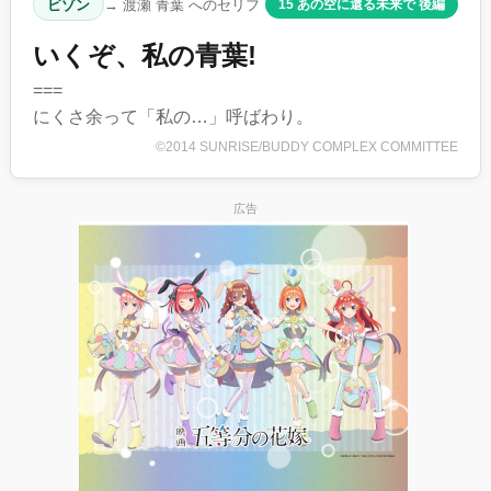
ビゾン
→ 渡瀬 青葉 へのセリフ
15 あの空に還る未来で 後編
いくぞ、私の青葉!
===
にくさ余って「私の…」呼ばわり。
©2014 SUNRISE/BUDDY COMPLEX COMMITTEE
広告