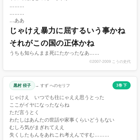
………
………
…ああ
じゃけえ暴力に屈するいう事かね
それがこの国の正体かね
うちも知らんまま死にたかったなあ……
©2007-2009 こうの史代
黒村 径子
→ すず へのセリフ
3巻 下
じゃけえ いつでも往にゃええ思うとった
ここがイヤになったならね
ただ言うとく
わたしはあんたの世話や家事くらいどうもない
むしろ気がまぎれてええ
失くしたもんをあれこれ考えんですむ………