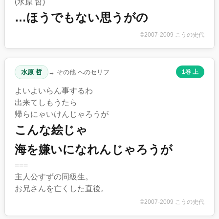
(水原 哲)
…ほうでもない思うがの
©2007-2009 こうの史代
水原 哲
→ その他 へのセリフ
1巻 上
よいよいらん事するわ
出来てしもうたら
帰らにゃいけんじゃろうが
こんな絵じゃ
海を嫌いになれんじゃろうが
===
主人公すずの同級生。
お兄さんを亡くした直後。
©2007-2009 こうの史代