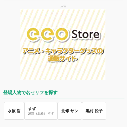
広告
登場人物で名セリフを探す
すず
水原 哲
北條 サン
黒村 径子
浦野（北條） すず