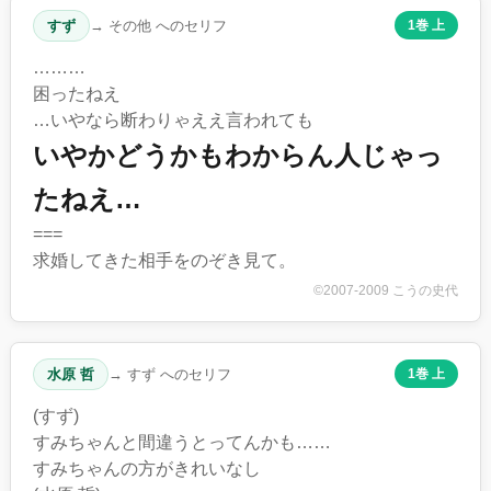
すず
→ その他 へのセリフ
1巻 上
………
困ったねえ
…いやなら断わりゃええ言われても
いやかどうかもわからん人じゃっ
たねえ…
===
求婚してきた相手をのぞき見て。
©2007-2009 こうの史代
水原 哲
→ すず へのセリフ
1巻 上
(すず)
すみちゃんと間違うとってんかも……
すみちゃんの方がきれいなし