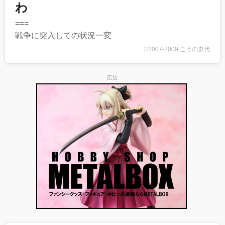
わ
===
戦争に突入しての状況一変
©2007-2009 こうの史代
広告