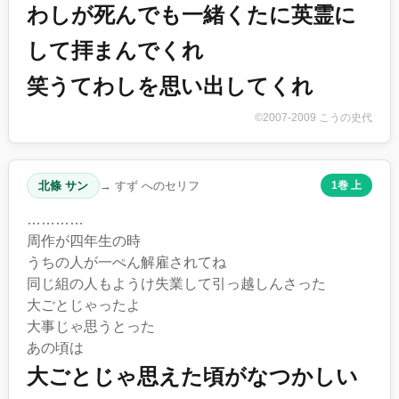
わしが死んでも一緒くたに英霊に
して拝まんでくれ
笑うてわしを思い出してくれ
©2007-2009 こうの史代
北條 サン
→ すず へのセリフ
1巻 上
…………
周作が四年生の時
うちの人が一ぺん解雇されてね
同じ組の人もようけ失業して引っ越しんさった
大ごとじゃったよ
大事じゃ思うとった
あの頃は
大ごとじゃ思えた頃がなつかしい