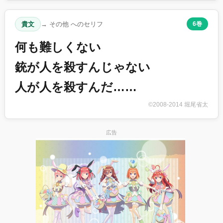
貴文
→ その他 へのセリフ
6巻
何も難しくない
銃が人を殺すんじゃない
人が人を殺すんだ……
©2008-2014 堀尾省太
広告