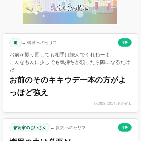
迫
→ 樹里 へのセリフ
4巻
お前が振り回しても相手は怯んでくれねーよ
こんなもんに少しでも気持ちが頼ったら隙になるだけ
だ
お前のそのキキウデ一本の方がよ
っぽど強え
©2008-2014 堀尾省太
佑河家のじいさん
→ 貴文 へのセリフ
4巻