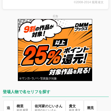
©2008-2014 堀尾省太
広告
登場人物で名セリフを探す
樹里
佑河家のじいさん
貴文
迫
潮見
佑河 樹里
佑河のおじいさん
佑河 貴文