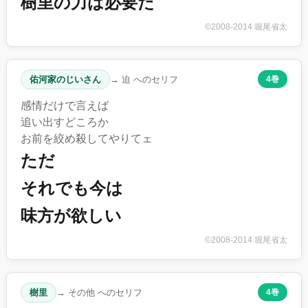
樹里の力は必要だ
©2008-2014 堀尾省太
佑河家のじいさん
→ 迫 へのセリフ
4巻
感情だけで言えば
追い出すどころか
お前を絞め殺してやりてェ
ただ
それでも今は
味方が欲しい
©2008-2014 堀尾省太
樹里
→ その他 へのセリフ
4巻