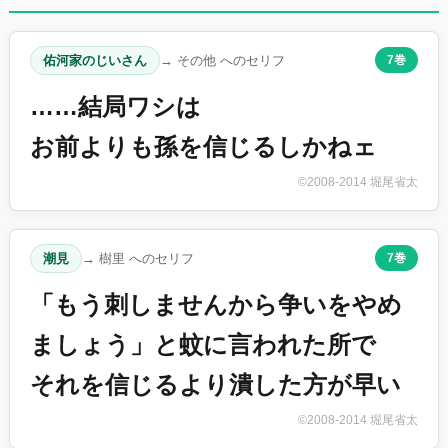
佑河家のじいさん
→ その他 へのセリフ
7巻
……結局ワシは
お前よりも孫を信じるしかねェ
©2008-2014 堀尾省太
潮見
→ 樹里 へのセリフ
7巻
「もう刺しませんから争いをやめ
ましょう」と蚊に言われた所で
それを信じるより潰した方が早い
©2008-2014 堀尾省太