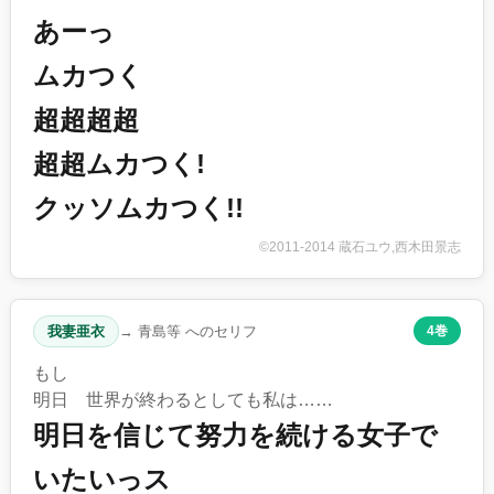
あーっ
ムカつく
超超超超
超超ムカつく!
クッソムカつく!!
©2011-2014 蔵石ユウ,西木田景志
我妻亜衣
→ 青島等 へのセリフ
4巻
もし
明日 世界が終わるとしても私は……
明日を信じて努力を続ける女子で
いたいっス