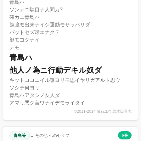
青島ハ
ソンナニ駄目ナ人間カ?
確カニ青島ハ
勉強モ出来ナイシ運動モサッパリダ
パットセズ冴エナクテ
顔モヨクナイ
デモ
青島ハ
他人ノ為ニ行動デキル奴ダ
キットココニイル誰ヨリモ思イヤリガアルト思ウ
ソシテ何ヨリ
青島ハアタシノ友人ダ
アマリ悪ク言ワナイデモライタイ
©2011-2014 蔵石ユウ,西木田景志
青島等
→ その他 へのセリフ
6巻