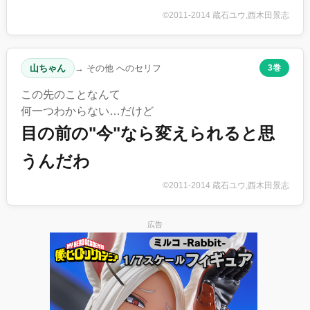
©2011-2014 蔵石ユウ,西木田景志
山ちゃん
→ その他 へのセリフ
3巻
この先のことなんて
何一つわからない…だけど
目の前の"今"なら変えられると思
うんだわ
©2011-2014 蔵石ユウ,西木田景志
広告