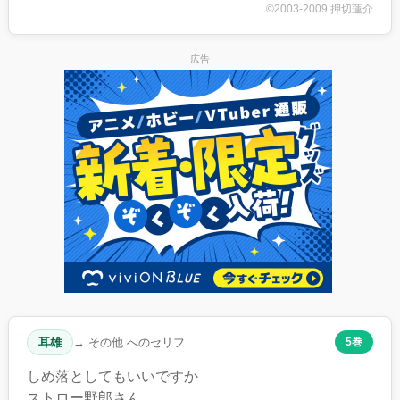
©2003-2009 押切蓮介
広告
耳雄
→ その他 へのセリフ
5巻
しめ落としてもいいですか
ストロー野郎さん