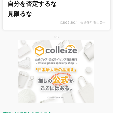
自分を否定するな
見限るな
©2012-2014 金沢伸明,栗山廉士
広告