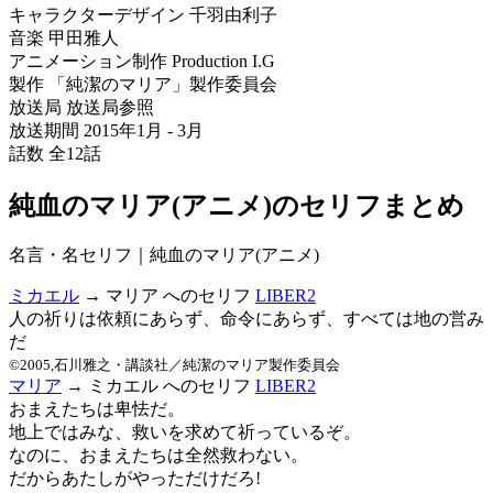
キャラクターデザイン 千羽由利子
音楽 甲田雅人
アニメーション制作 Production I.G
製作 「純潔のマリア」製作委員会
放送局 放送局参照
放送期間 2015年1月 - 3月
話数 全12話
純血のマリア(アニメ)のセリフまとめ
名言・名セリフ｜純血のマリア(アニメ)
ミカエル
→ マリア へのセリフ
LIBER2
人の祈りは依頼にあらず、命令にあらず、すべては地の営み
だ
©2005,石川雅之・講談社／純潔のマリア製作委員会
マリア
→ ミカエル へのセリフ
LIBER2
おまえたちは卑怯だ。
地上ではみな、救いを求めて祈っているぞ。
なのに、おまえたちは全然救わない。
だからあたしがやっただけだろ!