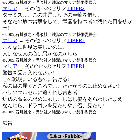
©2005,石川雅之・講談社／純潔のマリア製作委員会
マリア
→ その他 へのセリフ
LIBER2
タラミスよ、この井戸よりその車輪を借り、
そなたの放つ雷撃をして、武器を持つ者の汚れた目を焦が
せ!
©2005,石川雅之・講談社／純潔のマリア製作委員会
マリア
→ その他 へのセリフ
LIBER2
こんなに世界は美しいのに、
人はなぜ人の心は愚かなのかしら。
©2005,石川雅之・講談社／純潔のマリア製作委員会
マリア
→ その他 へのセリフ
LIBER1
警告を受け入れなさい!
この戦場にいるものに告げる!
私の目の届くところで…、たたかうのは止めなさい!
パリのマルセルに追われし古き者
炉辺の魔女の求めに応じ、しばし姿をあらわしたまえ
なんじら、ドラゴンを見たりや、否、見たり!
©2005,石川雅之・講談社／純潔のマリア製作委員会
広告