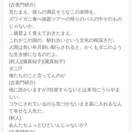
(古美門研介)
見たまえ、彼らの満足そうなこの表情を。
ズワイガニ食べ放題ツアーの帰りのバスの中そのもの
じゃないか。
…黛君よく覚えておきたまえ。
これがこの国の、馴れ合いという文化の根深さだ。
人間は長い年月飼い馴らされると、かくもダニのよう
な生き物になるのだよ。
(村人)(黛真知子)(黛真知子)
ダニ!?
俺たちのこと言ってんのか
(古美門研介)
他に誰かいますか?自覚すらないとは本当にうらやま
しい。
コケにされているのも気づかないまま墓に入れるなん
て幸せな人生だ。
(村人)
あんたちょっとひどいんじゃないか?