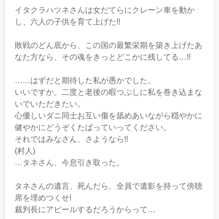
イタクラハツネさんは女だてらにクレーン車を動か
し、六人の子供を育て上げた!!
敗戦のどん底から、この国の最繁栄期を築き上げたあ
なた方なら、その魂をきっとどこかに残してる…!!
……はずだと期待した私が愚かでした。
いいですか。二度と老後の暇つぶしに私を巻き込まな
いでいただきたい。
心優しいダニ同士お互い傷を舐めあいながら穏やかに
健やかにどうぞくたばっていってください。
それではみなさん、さようなら!!
(村人)
…タネさん、今息引き取った。
タネさんの遺言、死んだら、全員で遺影を持って傍聴
席を埋めつくせ!
裁判長にアピールするだろうからって…