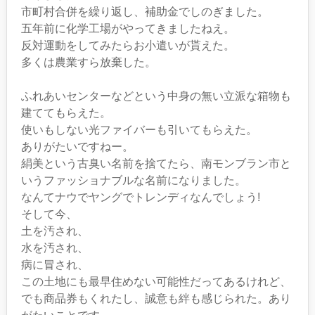
市町村合併を繰り返し、補助金でしのぎました。
五年前に化学工場がやってきましたねえ。
反対運動をしてみたらお小遣いが貰えた。
多くは農業すら放棄した。
ふれあいセンターなどという中身の無い立派な箱物も
建ててもらえた。
使いもしない光ファイバーも引いてもらえた。
ありがたいですねー。
絹美という古臭い名前を捨てたら、南モンブラン市と
いうファッショナブルな名前になりました。
なんてナウでヤングでトレンディなんでしょう!
そして今、
土を汚され、
水を汚され、
病に冒され、
この土地にも最早住めない可能性だってあるけれど、
でも商品券もくれたし、誠意も絆も感じられた。あり