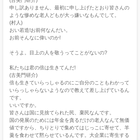
(古美門研介)
申し訳ありません、最初に申し上げたとおり皆さんの
ような惨めな老人どもが大っ嫌いなもんでして。
(村人)
おい若造!お前何なんだい。
お前そんなに偉いのか!
そうよ。目上の人を敬うってことがないの?
私たちは君の倍は生きてんだ!
(古美門研介)
倍も生きていらっしゃるのにご自分のこともわかって
いらっしゃらないようなので教えて差し上げているん
です。
いいですか。
皆さんは国に見捨てられた民、棄民なんです。
国の発展のためには年金を貪るだけの老人なんて無価
値ですから、ちりとりで集めてはじっこに寄せて、羊
羹を食わせて黙らせているんです。大企業に寄生する