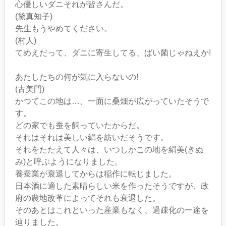
心優しいダニそれが皆さんだ。
(黛真知子)
先生もうやめてください。
(村人)
てめえだって、ダニに寄生してる、ばい菌じゃねえか!
あたしたちの何が気に入らないの!
(古美門)
かつてこの地は…、一面に桑畑が広がっていたそうで
す。
どの家でも蚕を飼っていたからだ。
それはそれは美しい絹を紡いだそうです。
それをたたえて人々は、いつしかこの地を絹美(きぬ
み)と呼ぶようになりました。
養蚕業が衰退してからは稲作に転じました。
日本酒に適した素晴らしい米を作ったそうですが、政
府の農地改革によってそれも衰退した。
そのあとはこれといった産業もなく、過疎化の一途を
辿りました。