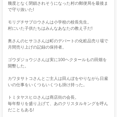
幾度となく閉鎖されそうになった村の郵便局を最後ま
で守り抜いた!
モリグチサブロウさんは小学校の校長先生。
村にいた子供たちはみんなあなたの教え子だ!
奥さんのヒサコさんは町のデパートの化粧品売り場で
月間売り上げの記録の保持者。
ゴウダジョウジさんは実に100ヘクタールもの田畑を
開墾した。
カワタサトコさんとご主人は田んぼをやりながら日雇
いの仕事をいくつもいくつも掛け持った。
トミタヤスヒロさんは商店街の会長。
毎年祭りを盛り上げて、あのクリスタルキングを呼ん
だこともある!