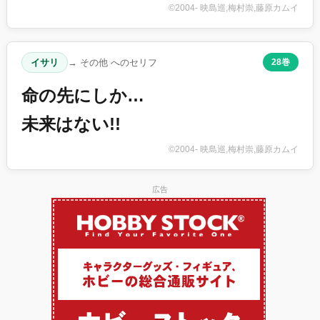
©2004- 映島巡,梅村崇,藤原カムイ
イサリ
→ その他 へのセリフ
28巻
命の先にしか…
未来はない!!
©2004- 映島巡,梅村崇,藤原カムイ
広告