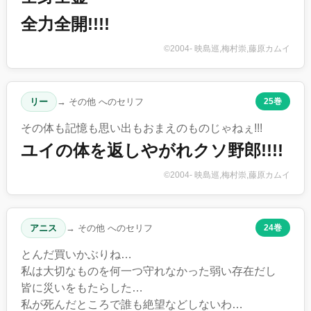
全力全開!!!!
©2004- 映島巡,梅村崇,藤原カムイ
リー
→ その他 へのセリフ
25巻
その体も記憶も思い出もおまえのものじゃねぇ!!!
ユイの体を返しやがれクソ野郎!!!!
©2004- 映島巡,梅村崇,藤原カムイ
アニス
→ その他 へのセリフ
24巻
とんだ買いかぶりね…
私は大切なものを何一つ守れなかった弱い存在だし
皆に災いをもたらした…
私が死んだところで誰も絶望などしないわ…