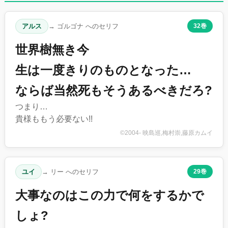
アルス
→ ゴルゴナ へのセリフ
32巻
世界樹無き今
生は一度きりのものとなった…
ならば当然死もそうあるべきだろ?
つまり…
貴様ももう必要ない!!
©2004- 映島巡,梅村崇,藤原カムイ
ユイ
→ リー へのセリフ
29巻
大事なのはこの力で何をするかで
しょ?