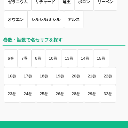
ゼラニウム
リチャード
竜王
ポロン
リーベン
オウエン
シルシル/ミシル
アルス
巻数・話数で名セリフを探す
6巻
7巻
8巻
10巻
13巻
14巻
15巻
16巻
17巻
18巻
19巻
20巻
21巻
22巻
23巻
24巻
25巻
26巻
28巻
29巻
32巻