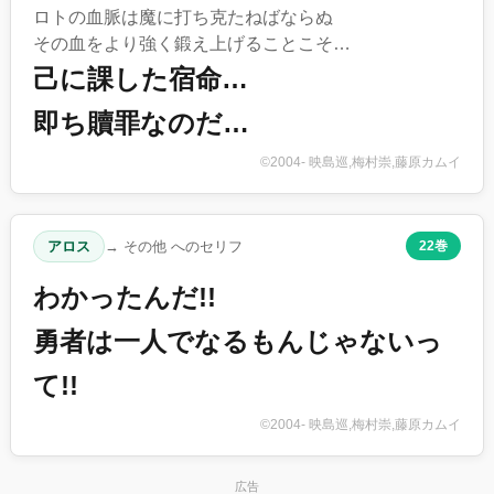
ロトの血脈は魔に打ち克たねばならぬ
その血をより強く鍛え上げることこそ…
己に課した宿命…
即ち贖罪なのだ…
©2004- 映島巡,梅村崇,藤原カムイ
アロス
→ その他 へのセリフ
22巻
わかったんだ!!
勇者は一人でなるもんじゃないっ
て!!
©2004- 映島巡,梅村崇,藤原カムイ
広告