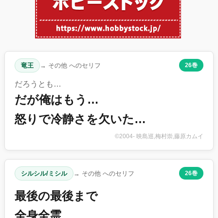
竜王
→ その他 へのセリフ
26巻
だろうとも…
だが俺はもう…
怒りで冷静さを欠いた…
©2004- 映島巡,梅村崇,藤原カムイ
シルシル/ミシル
→ その他 へのセリフ
26巻
最後の最後まで
全身全霊