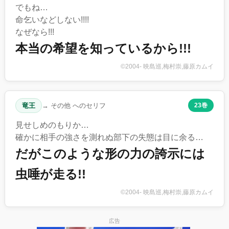
でもね…
命乞いなどしない!!!!
なぜなら!!!
本当の希望を知っているから!!!
©2004- 映島巡,梅村崇,藤原カムイ
竜王
→ その他 へのセリフ
23巻
見せしめのもりか…
確かに相手の強さを測れぬ部下の失態は目に余る…
だがこのような形の力の誇示には
虫唾が走る!!
©2004- 映島巡,梅村崇,藤原カムイ
広告