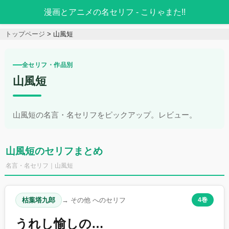
漫画とアニメの名セリフ - こりゃまた!!
トップページ
山風短
全セリフ・作品別
山風短
山風短の名言・名セリフをピックアップ。レビュー。
山風短のセリフまとめ
名言・名セリフ｜山風短
枯葉塔九郎
→ その他 へのセリフ
4巻
うれし愉しの…