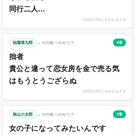
同行二人…
©2010-2011 せがわまさき
枯葉塔九郎
→ その他 へのセリフ
4巻
拙者
貴公と違って恋女房を金で売る気
はもうとうござらぬ
©2010-2011 せがわまさき
秋山小太郎
→ その他 へのセリフ
3巻
女の子になってみたいんです