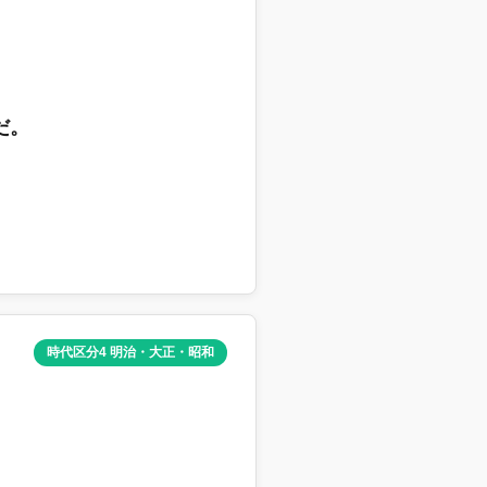
だ。
時代区分4 明治・大正・昭和