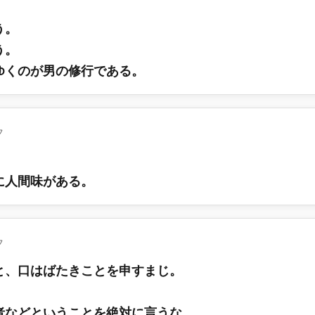
。
う。
う。
ゆくのが男の修行である。
フ
に人間味がある。
フ
と、口はばたきことを申すまじ。
者などということを絶対に言うな。