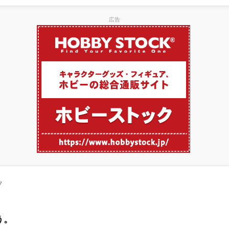
広告
フ
。
う。