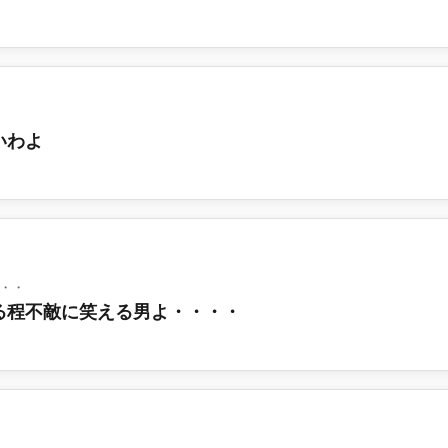
いわよ
・・
る程不敵に笑える男よ・・・・