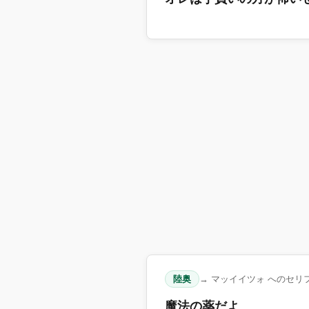
陸奥
→ マッイイツォ へのセリ
魔法の薬だよ