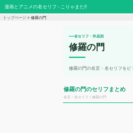
漫画とアニメの名セリフ - こりゃまた!!
トップページ
修羅の門
全セリフ・作品別
修羅の門
修羅の門の名言・名セリフをピ
修羅の門のセリフまとめ
名言・名セリフ｜修羅の門