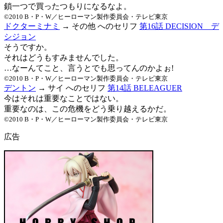
鎖一つで買ったつもりになるなよ。
©2010 B・P・W／ヒーローマン製作委員会・テレビ東京
ドクターミナミ
→ その他 へのセリフ
第16話 DECISION デ
シジョン
そうですか。
それはどうもすみませんでした。
…なーんてこと、言うとでも思ってんのかよぉ!
©2010 B・P・W／ヒーローマン製作委員会・テレビ東京
デントン
→ サイ へのセリフ
第14話 BELEAGUER
今はそれは重要なことではない。
重要なのは、この危機をどう乗り越えるかだ。
©2010 B・P・W／ヒーローマン製作委員会・テレビ東京
広告