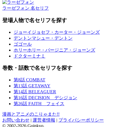
ラーゼフォン 名セリフ
登場人物で名セリフを探す
ジョーイ
ジョセフ・カーター・ジョーンズ
デントン
マシュー・デントン
ゴゴール
ホリー
ホリー・バージニア・ジョーンズ
ドクターミナミ
巻数・話数で名セリフを探す
第8話 COMBAT
第13話 GETAWAY
第14話 BELEAGUER
第16話 DECISION デシジョン
第26話 FAITH フェイス
漫画とアニメのこりゃまた!!
お問い合わせ
|
運営者情報
|
プライバシーポリシー
© 2002-2026 Goinkyo.