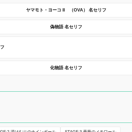
ヤマモト・ヨーコ II （OVA） 名セリフ
偽物語 名セリフ
リフ
化物語 名セリフ
AGE:2 湯けむりのナインボール
STAGE:3 薔薇のメモワール