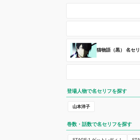
猫物語（黒） 名セ
登場人物で名セリフを探す
山本洋子
巻数・話数で名セリフを探す
STAGE:1 ゲットレディ！
ST