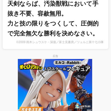
天剣ならば、汚染獣戦において手
抜き不要、容赦無用。
力と技の限りをつくして、圧倒的
で完全無欠な勝利を決めなさい。
©2009 雨木シュウスケ・深遊／富士見書房／ツェルニ第十七小隊
広告