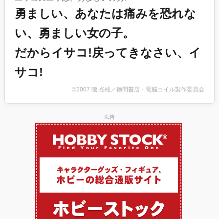
勇ましい、あなたは痛みを恐れな
い、勇ましい女の子。
だからイサコ!戻ってきなさい、イ
サコ!
©2007 磯 光雄／徳間書店・電脳コイル製作委員会
広告