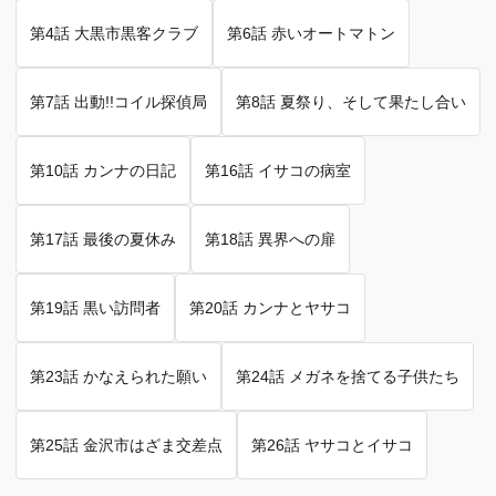
第4話 大黒市黒客クラブ
第6話 赤いオートマトン
第7話 出動!!コイル探偵局
第8話 夏祭り、そして果たし合い
第10話 カンナの日記
第16話 イサコの病室
第17話 最後の夏休み
第18話 異界への扉
第19話 黒い訪問者
第20話 カンナとヤサコ
第23話 かなえられた願い
第24話 メガネを捨てる子供たち
第25話 金沢市はざま交差点
第26話 ヤサコとイサコ