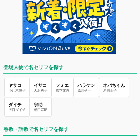
登場人物で名セリフを探す
ヤサコ
イサコ
フミエ
ハラケン
オバちゃん
小此木優子
天沢勇子
橋本文恵
原川研一
原川玉子
ダイチ
宗助
沢口ダイチ
猫目宗助
巻数・話数で名セリフを探す